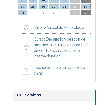
17
18
19
20
21
22
23
24
25
26
27
28
29
30
31
1
2
3
4
5
6
AGO
Museo Virtual de Mineralogía
07
Curso: Desarrollo y gestión de
propuestas culturales para ELE
AGO
10
en contextos nacionales e
internacionales.
Inscripción abierta: Cursos de
AGO
11
chino
Servicios