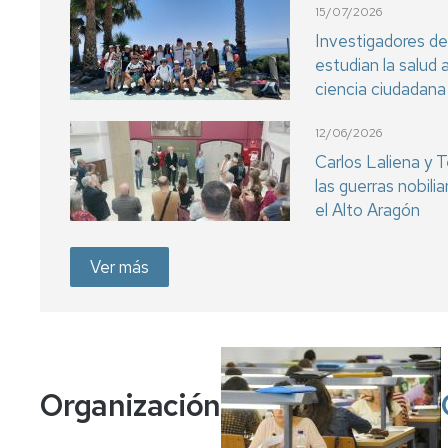
15/07/2026
Investigadores de
estudian la salud 
ciencia ciudadana
12/06/2026
Carlos Laliena y T
las guerras nobili
el Alto Aragón
Ver más
Organización