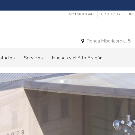
Secundario
ACCESIBILIDAD
CONTACTO
UNI
Ronda Misericordia, 5 
studios
Servicios
Huesca y el Alto Aragón
studios
El
e
tiempo
rado
Medios
studios
de
e
Transporte
ostgrado
Turismo
En
ormación
y
Huesca
ermanente
patrimonio
En