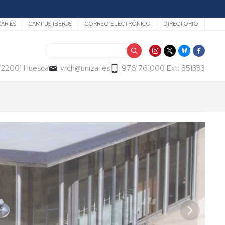
ZAR.ES
CAMPUS IBERUS
CORREO ELECTRÓNICO
DIRECTORIO
Buscar
- 22001 Huesca
vrch@unizar.es
976 761000 Ext: 851383