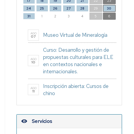
17
18
19
20
21
22
23
24
25
26
27
28
29
30
31
1
2
3
4
5
6
AGO
Museo Virtual de Mineralogía
07
Curso: Desarrollo y gestión de
propuestas culturales para ELE
AGO
10
en contextos nacionales e
internacionales.
Inscripción abierta: Cursos de
AGO
11
chino
Servicios