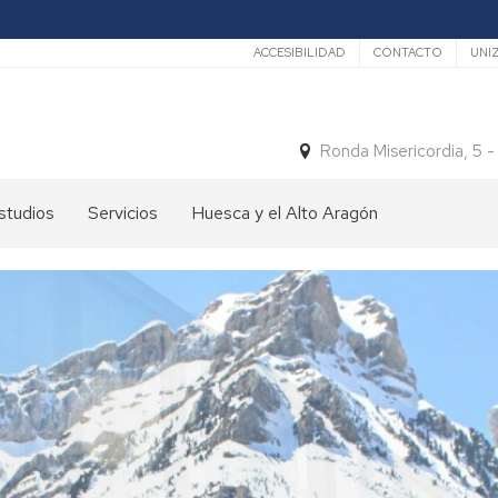
Secundario
ACCESIBILIDAD
CONTACTO
UNI
Ronda Misericordia, 5 
studios
Servicios
Huesca y el Alto Aragón
studios
El
e
tiempo
rado
Medios
studios
de
e
Transporte
ostgrado
Turismo
En
ormación
y
Huesca
ermanente
patrimonio
En