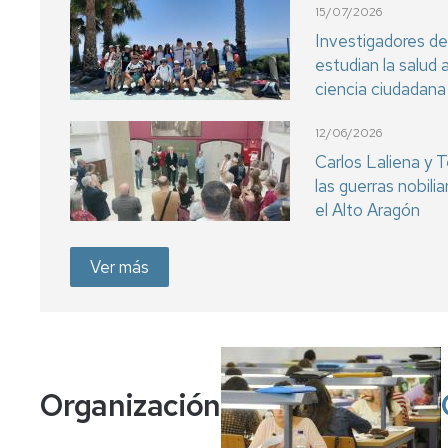
15/07/2026
Investigadores de
estudian la salud 
ciencia ciudadana
12/06/2026
Carlos Laliena y T
las guerras nobili
el Alto Aragón
Ver más
Organización