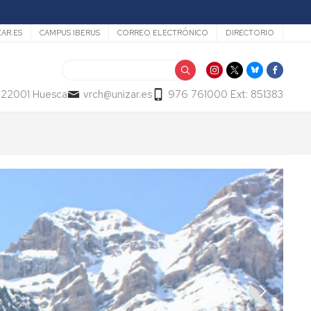
ZAR.ES
CAMPUS IBERUS
CORREO ELECTRÓNICO
DIRECTORIO
Buscar
- 22001 Huesca
vrch@unizar.es
976 761000 Ext: 851383