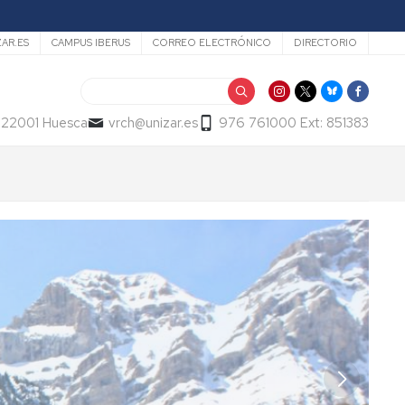
ZAR.ES
CAMPUS IBERUS
CORREO ELECTRÓNICO
DIRECTORIO
Buscar
- 22001 Huesca
vrch@unizar.es
976 761000 Ext: 851383