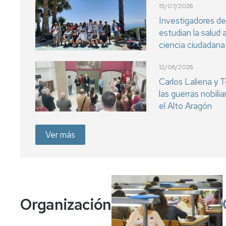
15/07/2026
Investigadores de
estudian la salud 
ciencia ciudadana
12/06/2026
Carlos Laliena y T
las guerras nobili
el Alto Aragón
Ver más
Organización