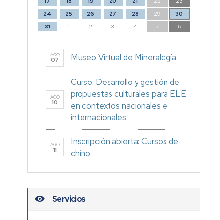
17
18
19
20
21
22
23
24
25
26
27
28
29
30
31
1
2
3
4
5
6
AGO
Museo Virtual de Mineralogía
07
Curso: Desarrollo y gestión de
propuestas culturales para ELE
AGO
10
en contextos nacionales e
internacionales.
Inscripción abierta: Cursos de
AGO
11
chino
Servicios