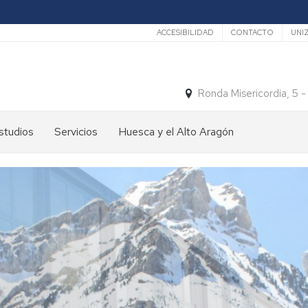
Secundario
ACCESIBILIDAD
CONTACTO
UNI
Ronda Misericordia, 5 
studios
Servicios
Huesca y el Alto Aragón
studios
El
e
tiempo
rado
Medios
studios
de
e
Transporte
ostgrado
Turismo
En
ormación
y
Huesca
ermanente
patrimonio
En