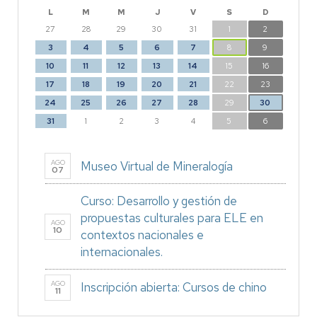
L
M
M
J
V
S
D
27
28
29
30
31
1
2
3
4
5
6
7
8
9
10
11
12
13
14
15
16
17
18
19
20
21
22
23
24
25
26
27
28
29
30
31
1
2
3
4
5
6
AGO
Museo Virtual de Mineralogía
07
Curso: Desarrollo y gestión de
propuestas culturales para ELE en
AGO
10
contextos nacionales e
internacionales.
AGO
Inscripción abierta: Cursos de chino
11