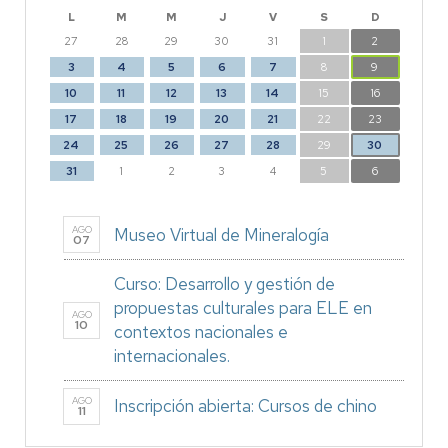
L
M
M
J
V
S
D
27
28
29
30
31
1
2
3
4
5
6
7
8
9
10
11
12
13
14
15
16
17
18
19
20
21
22
23
24
25
26
27
28
29
30
31
1
2
3
4
5
6
AGO
Museo Virtual de Mineralogía
07
Curso: Desarrollo y gestión de
propuestas culturales para ELE en
AGO
10
contextos nacionales e
internacionales.
AGO
Inscripción abierta: Cursos de chino
11