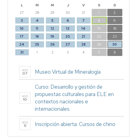
L
M
M
J
V
S
D
27
28
29
30
31
1
2
3
4
5
6
7
8
9
10
11
12
13
14
15
16
17
18
19
20
21
22
23
24
25
26
27
28
29
30
31
1
2
3
4
5
6
AGO
Museo Virtual de Mineralogía
07
Curso: Desarrollo y gestión de
propuestas culturales para ELE en
AGO
10
contextos nacionales e
internacionales.
AGO
Inscripción abierta: Cursos de chino
11