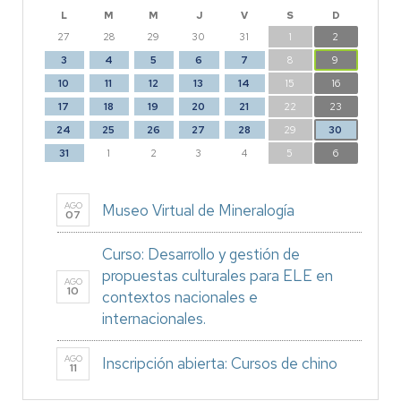
L
M
M
J
V
S
D
27
28
29
30
31
1
2
3
4
5
6
7
8
9
10
11
12
13
14
15
16
17
18
19
20
21
22
23
24
25
26
27
28
29
30
31
1
2
3
4
5
6
AGO
Museo Virtual de Mineralogía
07
Curso: Desarrollo y gestión de
propuestas culturales para ELE en
AGO
10
contextos nacionales e
internacionales.
AGO
Inscripción abierta: Cursos de chino
11