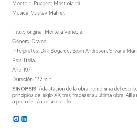
e
Montaje: Ruggero Mastroianni.
instalaciones
deportivas
Música: Gustav Mahler.
Informática
y
Título original: Morte a Venezia.
comunicaciones
Género: Drama.
Servicio
Intérpretes: Dirk Bogarde, Björn Andrésen, Silvana Man
de
País: Italia.
Mantenimiento
Año: 1971.
Conserjería
Duración: 127 min.
y
correo
SINOPSIS:
Adaptación de la obra homónima del escrit
interno
principios del siglo XX tras fracasar su última obra. Al
Unizar
a poco le irá consumiendo.
Otros
servicios
Facebook
LinkedIn
en
el
Campus