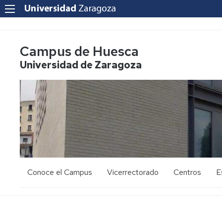
Campus de Huesca
Universidad de Zaragoza
Conoce el Campus
Vicerrectorado
Centros
E
Saludo
Vicerrectora
E
de
d
la
g
Estudios
Centro