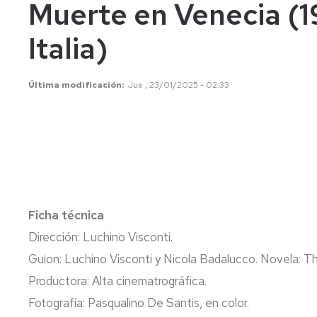
Vicerrectora
en
de
Muerte en Venecia (19
el
Lenguas
E
Órganos
Vicerrectorado
Modernas
d
Italia)
de
p
Gobierno
Servicios
Cursos
Secretaría
de
del
F
Última modificación
Jue , 23/01/2025 - 02:33
Dónde
Español
Vicerrectorado
p
Calidad
estamos
como
lengua
Servicio
Extranjera
Imágenes
de
Orientación
Universidad
y
Documentos
de
Empleo
de
la
referencia/Normativa
Experiencia
Internacionalización
Ficha técnica
en
Get
el
to
Cultura,
Actividades
Dirección: Luchino Visconti.
Campus
know
Comunicación
Culturales
Guion: Luchino Visconti y Nicola Badalucco. Novela: 
de
us
e
Huesca
Imagen
Comunicación
Productora: Alta cinematrográfica.
e
Fotografía: Pasqualino De Santis, en color.
Actividades
imagen