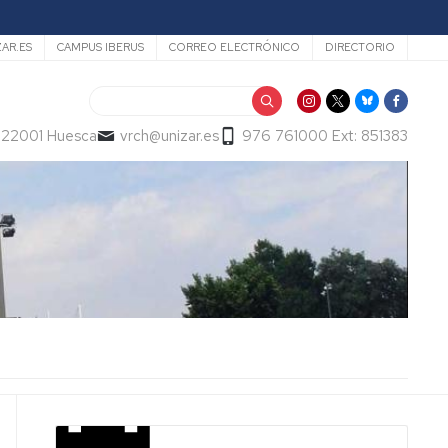
ZAR.ES
CAMPUS IBERUS
CORREO ELECTRÓNICO
DIRECTORIO
Buscar
- 22001 Huesca
vrch@unizar.es
976 761000 Ext: 851383