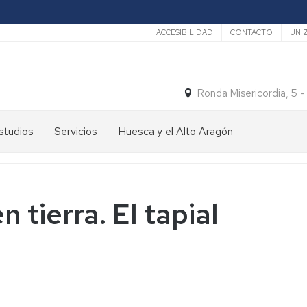
Secundario
ACCESIBILIDAD
CONTACTO
UNI
Ronda Misericordia, 5 
studios
Servicios
Huesca y el Alto Aragón
studios
El
e
tiempo
rado
Medios
 tierra. El tapial
studios
de
e
Transporte
ostgrado
Turismo
En
ormación
y
Huesca
ermanente
patrimonio
En