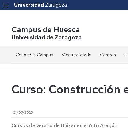
Campus de Huesca
Universidad de Zaragoza
Conoce el Campus
Vicerrectorado
Centros
E
Saludo
Vicerrectora
E
de
d
la
g
Estudios
Centro
Vicerrectora
en
de
Curso: Construcción en
el
Lenguas
E
Órganos
Vicerrectorado
Modernas
d
de
p
Gobierno
Servicios
Cursos
Secretaría
01/07/2026
de
del
F
Dónde
Español
Vicerrectorado
p
Calidad
estamos
como
Cursos de verano de Unizar en el Alto Aragón