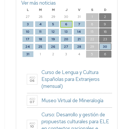
Ver más noticias
L
M
M
J
V
S
D
27
28
29
30
31
1
2
3
4
5
6
7
8
9
10
11
12
13
14
15
16
17
18
19
20
21
22
23
24
25
26
27
28
29
30
31
1
2
3
4
5
6
Curso de Lengua y Cultura
AGO
Españolas para Extranjeros
06
(mensual)
AGO
Museo Virtual de Mineralogía
07
Curso: Desarrollo y gestión de
propuestas culturales para ELE
AGO
10
en contextos nacionales e