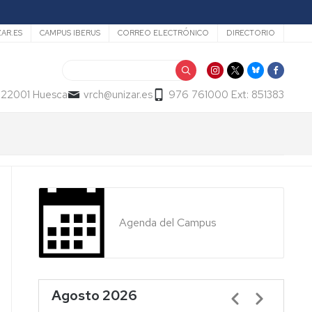
ZAR.ES
CAMPUS IBERUS
CORREO ELECTRÓNICO
DIRECTORIO
Buscar
- 22001 Huesca
vrch@unizar.es
976 761000 Ext: 851383
Agenda del Campus
Agosto 2026
Paginación