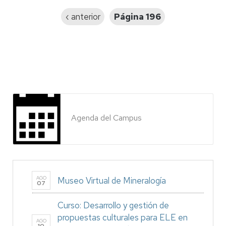
Página
‹ anterior
Página 196
anterior
Agenda del Campus
AGO
Museo Virtual de Mineralogía
07
Curso: Desarrollo y gestión de
propuestas culturales para ELE en
AGO