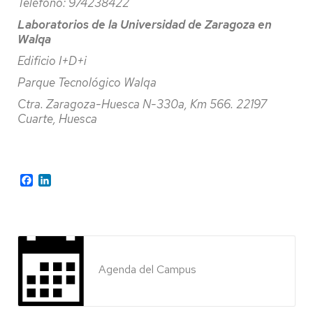
Teléfono: 974238422
Laboratorios de la Universidad de Zaragoza en
Walqa
Edificio I+D+i
Parque Tecnológico Walqa
Ctra. Zaragoza-Huesca N-330a, Km 566. 22197
Cuarte, Huesca
Facebook
LinkedIn
Agenda del Campus