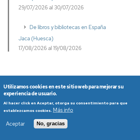
29/07/2026 al 30/07/2026
De libros y bibliotecas en España
Jaca (Huesca)
17/08/2026 al 19/08/2026
Cursos de verano de Unizar en el resto de Aragón
Utilizamos cookies en este sitio web para mejorar su
experiencia de usuario.
En la provincia de Zaragoza:
Al hacer click en Aceptar, otorga su consentimiento para que
Más info
establezcamos cookies.
https://cursosextraordinarios.unizar.es/cursos
Aceptar
No, gracias
En la provincia de Teruel: