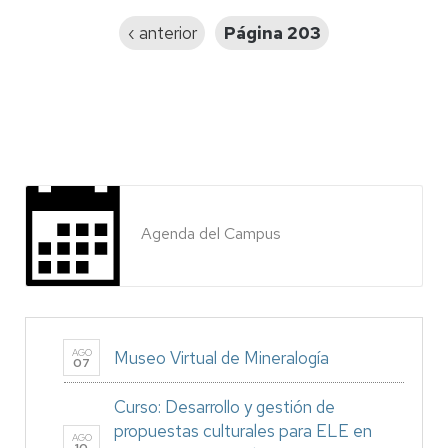
Página
‹ anterior
Página 203
anterior
Agenda del Campus
AGO
Museo Virtual de Mineralogía
07
Curso: Desarrollo y gestión de
propuestas culturales para ELE en
AGO