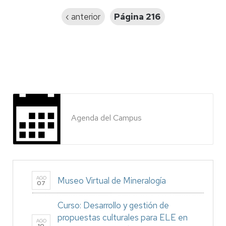
Página
‹ anterior
Página 216
anterior
Agenda del Campus
AGO
Museo Virtual de Mineralogía
07
Curso: Desarrollo y gestión de
propuestas culturales para ELE en
AGO