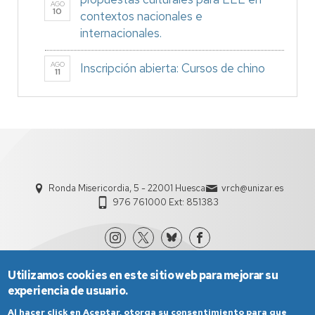
AGO
10
contextos nacionales e
internacionales.
AGO
Inscripción abierta: Cursos de chino
11
Ronda Misericordia, 5 - 22001 Huesca
vrch@unizar.es
976 761000 Ext: 851383
Utilizamos cookies en este sitio web para mejorar su
experiencia de usuario.
Al hacer click en Aceptar, otorga su consentimiento para que