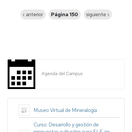
Paginación
Página
‹ anterior
Página 150
Siguiente
siguiente ›
anterior
página
Agenda del Campus
AGO
Museo Virtual de Mineralogía
07
Curso: Desarrollo y gestión de
propuestas culturales para ELE en