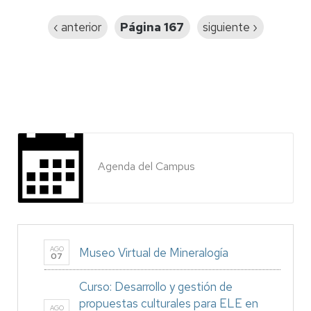
Página
‹ anterior
Página 167
Siguiente
siguiente ›
anterior
página
Agenda del Campus
AGO
Museo Virtual de Mineralogía
07
Curso: Desarrollo y gestión de
propuestas culturales para ELE en
AGO