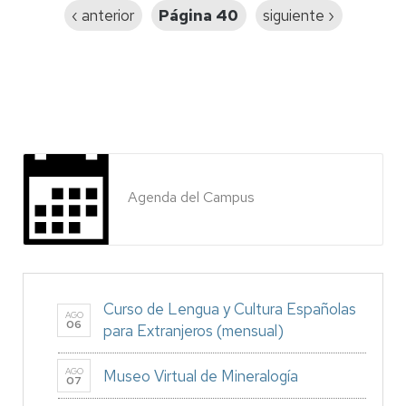
Página
‹ anterior
Página 40
Siguiente
siguiente ›
anterior
página
Agenda del Campus
Curso de Lengua y Cultura Españolas
AGO
06
para Extranjeros (mensual)
AGO
Museo Virtual de Mineralogía
07