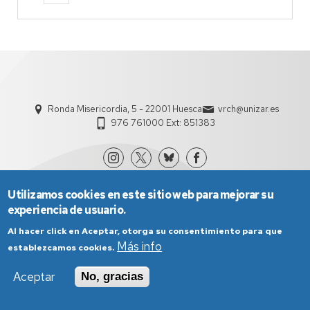
Ronda Misericordia, 5 - 22001 Huesca
vrch@unizar.es
976 761000 Ext: 851383
Utilizamos cookies en este sitio web para mejorar su
experiencia de usuario.
Al hacer click en Aceptar, otorga su consentimiento para que
Más info
establezcamos cookies.
Aviso Legal
Condiciones generales de uso
Aceptar
No, gracias
Política de Privacidad
Política de Cookies
Política de Accesibilidad