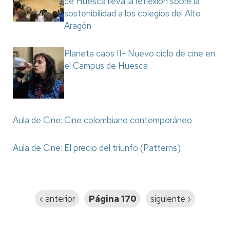
de Huesca lleva la reflexión sobre la
sostenibilidad a los colegios del Alto
Aragón
Planeta caos II- Nuevo ciclo de cine en
el Campus de Huesca
Aula de Cine: Cine colombiano contemporáneo
Aula de Cine: El precio del triunfo (Patterns)
Paginación
Página
‹ anterior
Página 170
Siguiente
siguiente ›
anterior
página