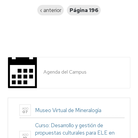
Página
‹ anterior
Página 196
anterior
Agenda del Campus
AGO
Museo Virtual de Mineralogía
07
Curso: Desarrollo y gestión de
propuestas culturales para ELE en
AGO