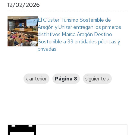
12/02/2026
El Clúster Turismo Sostenible de
Aragón y Unizar entregan los primeros
distintivos Marca Aragón Destino
Sostenible a 33 entidades públicas y
privadas
Paginación
Página
‹ anterior
Página 8
Siguiente
siguiente ›
anterior
página