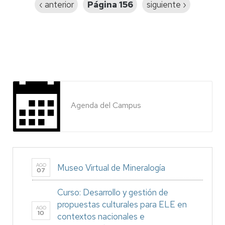
Página
‹ anterior
Página 156
Siguiente
siguiente ›
anterior
página
Agenda del Campus
AGO
Museo Virtual de Mineralogía
07
Curso: Desarrollo y gestión de
propuestas culturales para ELE en
AGO
10
contextos nacionales e