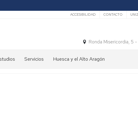
Secundario
ACCESIBILIDAD
CONTACTO
UNI
Ronda Misericordia, 5 
studios
Servicios
Huesca y el Alto Aragón
studios
El
e
tiempo
rado
Medios
studios
de
e
Transporte
ostgrado
Turismo
En
ormación
y
Huesca
ermanente
patrimonio
En