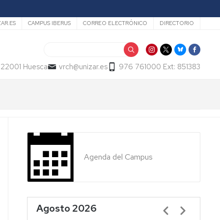
ZAR.ES
CAMPUS IBERUS
CORREO ELECTRÓNICO
DIRECTORIO
Buscar
- 22001 Huesca
vrch@unizar.es
976 761000 Ext: 851383
Agenda del Campus
Agosto 2026
Paginación