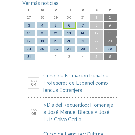
Ver más noticias
L
M
M
J
V
S
D
27
28
29
30
31
1
2
3
4
5
6
7
8
9
10
11
12
13
14
15
16
17
18
19
20
21
22
23
24
25
26
27
28
29
30
31
1
2
3
4
5
6
Curso de Formación Inicial de
AGO
Profesores de Español como
04
lengua Extranjera
«Día del Recuerdo»: Homenaje
AGO
a José Manuel Blecua y José
05
Luis Calvo Carilla
Curso de Lengua y Cultura