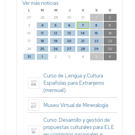
Ver más noticias
L
M
M
J
V
S
D
27
28
29
30
31
1
2
3
4
5
6
7
8
9
10
11
12
13
14
15
16
17
18
19
20
21
22
23
24
25
26
27
28
29
30
31
1
2
3
4
5
6
Curso de Lengua y Cultura
AGO
Españolas para Extranjeros
06
(mensual)
AGO
Museo Virtual de Mineralogía
07
Curso: Desarrollo y gestión de
propuestas culturales para ELE
AGO
10
en contextos nacionales e