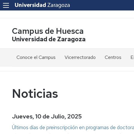
Campus de Huesca
Universidad de Zaragoza
Conoce el Campus
Vicerrectorado
Centros
E
Saludo
Vicerrectora
E
de
d
la
g
Estudios
Centro
Vicerrectora
en
de
Noticias
el
Lenguas
E
Órganos
Vicerrectorado
Modernas
d
de
p
Gobierno
Servicios
Cursos
Secretaría
Jueves, 10 de Julio, 2025
de
del
F
Dónde
Español
Vicerrectorado
p
Calidad
Últimos días de preinscripciión en programas de doctor
estamos
como