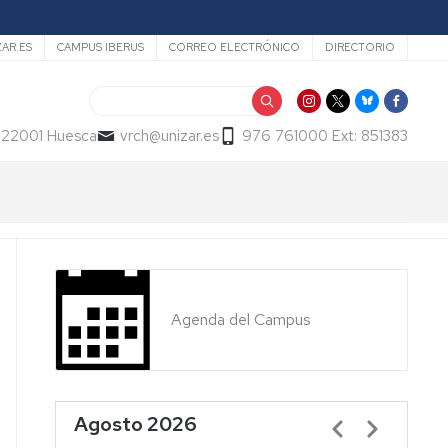
ZAR.ES
CAMPUS IBERUS
CORREO ELECTRÓNICO
DIRECTORIO
Buscar
- 22001 Huesca
vrch@unizar.es
976 761000 Ext: 851383
Agenda del Campus
Agosto 2026
Paginación