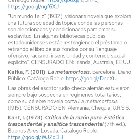
https://goo.gl/ngf6XJ
“Un mundo feliz” (1932), visionaria novela que explora
una futura sociedad distópica donde las personas
son aleccionadas y condicionadas para amar su
esclavitud. En algunas bibliotecas públicas
estadounidenses están restringiendo el préstamo o
retirando el libro de sus fondos por su “lenguaje
ofensivo, racismo, insensibilidad y contenido sexual
explícito”. CENSURADO EN: Irlanda, Australia, EE.UU.
Kafka, F. (2011).
La metamorfosis
.
Barcelona: Diario
Público. Catálogo Roble:
https://goo.gl/DncXtu
Las obras del escritor judío checo alemán estuvieron
siempre bajo sospecha en regímenes totalitarios,
como su célebre novela corta
La metamorfosis
(1915). CENSURADO EN: Alemania, Chequia, U.R.S.S.
Kant, I. (1973).
Crítica de la razón pura. Estética
trascendental y analítica trascendental
(7th ed.).
Buenos Aires: Losada. Catálogo Roble:
https://goo.gl/WJZcDH