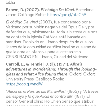
biblia.
Brown, D. (2007).
El código Da Vinci
.
Barcelona:
Urano. Catálogo Roble:
https://goo.gl/ntaC5S
El código Da Vinci
(2003), fue condenado por el
Vaticano por su visión negativa del Opus Dei y por
defender que, básicamente, toda la historia que nos
ha contado la Iglesia Católica está basada en
mentiras. Prohibido en Líbano después de que los
líderes de la comunidad católica local se quejaran de
que la obra es ofensiva para el cristianismo.
CENSURADO EN: Líbano, Ciudad del Vaticano.
Carroll, L., & Tenniel, J. (il).
(1971).
Alice’s
adventures in Wonderland; Through the looking-
glass and What Alice found there
.
Oxford: Oxford
University Press. Catálogo Roble:
https://goo.gl/wnciWi
“
Alicia en el País de las Maravillas
” (1865) y “
A través
del espejo y lo que Alicia encontró allí
” (1871). El
censor General chino Ho Chien pensó que atribuir