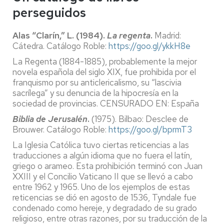
perseguidos
Alas “Clarín,” L. (1984).
La regenta
.
Madrid:
Cátedra. Catálogo Roble:
https://goo.gl/ykkH8e
La Regenta (1884-1885), probablemente la mejor
novela española del siglo XIX, fue prohibida por el
franquismo por su anticlericalismo, su “lascivia
sacrílega” y su denuncia de la hipocresía en la
sociedad de provincias. CENSURADO EN: España
Biblia de Jerusalén
.
(1975). Bilbao: Desclee de
Brouwer. Catálogo Roble:
https://goo.gl/bprmT3
La Iglesia Católica tuvo ciertas reticencias a las
traducciones a algún idioma que no fuera el latín,
griego o arameo. Esta prohibición terminó con Juan
XXIII y el Concilio Vaticano II que se llevó a cabo
entre 1962 y 1965. Uno de los ejemplos de estas
reticencias se dió en agosto de 1536, Tyndale fue
condenado como hereje, y degradado de su grado
religioso, entre otras razones, por su traducción de la