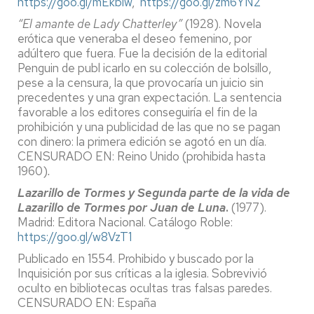
https://goo.gl/mEkbiw
,
https://goo.gl/zm6YN2
“El amante de Lady Chatterley”
(1928). Novela
erótica que veneraba el deseo femenino, por
adúltero que fuera. Fue la decisión de la editorial
Penguin de publ icarlo en su colección de bolsillo,
pese a la censura, la que provocaría un juicio sin
precedentes y una gran expectación. La sentencia
favorable a los editores conseguiría el fin de la
prohibición y una publicidad de las que no se pagan
con dinero: la primera edición se agotó en un día.
CENSURADO EN: Reino Unido (prohibida hasta
1960)
.
Lazarillo de Tormes y Segunda parte de la vida de
Lazarillo de Tormes por Juan de Luna
.
(1977).
Madrid: Editora Nacional. Catálogo Roble:
https://goo.gl/w8VzT1
Publicado en 1554. Prohibido y buscado por la
Inquisición por sus críticas a la iglesia. Sobrevivió
oculto en bibliotecas ocultas tras falsas paredes.
CENSURADO EN: España