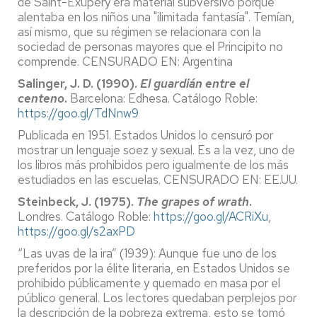
de Saint-Exupèry era material subversivo porque
alentaba en los niños una "ilimitada fantasía". Temían,
así mismo, que su régimen se relacionara con la
sociedad de personas mayores que el Principito no
comprende. CENSURADO EN: Argentina
Salinger, J. D. (1990).
El guardián entre el
centeno
.
Barcelona: Edhesa. Catálogo Roble:
https://goo.gl/TdNnw9
Publicada en 1951. Estados Unidos lo censuró por
mostrar un lenguaje soez y sexual. Es a la vez, uno de
los libros más prohibidos pero igualmente de los más
estudiados en las escuelas. CENSURADO EN: EE.UU.
Steinbeck, J. (1975).
The grapes of wrath
.
Londres. Catálogo Roble:
https://goo.gl/ACRiXu
,
https://goo.gl/s2axPD
“Las uvas de la ira” (1939): Aunque fue uno de los
preferidos por la élite literaria, en Estados Unidos se
prohibido públicamente y quemado en masa por el
público general. Los lectores quedaban perplejos por
la descripción de la pobreza extrema, esto se tomó