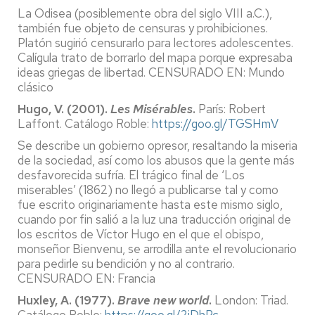
La Odisea (posiblemente obra del siglo VIII a.C.),
también fue objeto de censuras y prohibiciones.
Platón sugirió censurarlo para lectores adolescentes.
Calígula trato de borrarlo del mapa porque expresaba
ideas griegas de libertad. CENSURADO EN: Mundo
clásico
Hugo, V. (2001).
Les Misérables
.
París: Robert
Laffont. Catálogo Roble:
https://goo.gl/TGSHmV
Se describe un gobierno opresor, resaltando la miseria
de la sociedad, así como los abusos que la gente más
desfavorecida sufría. El trágico final de ‘Los
miserables’ (1862) no llegó a publicarse tal y como
fue escrito originariamente hasta este mismo siglo,
cuando por fin salió a la luz una traducción original de
los escritos de Víctor Hugo en el que el obispo,
monseñor Bienvenu, se arrodilla ante el revolucionario
para pedirle su bendición y no al contrario.
CENSURADO EN: Francia
Huxley, A. (1977).
Brave new world
.
London: Triad.
Catálogo Roble:
https://goo.gl/2jDhPc
,