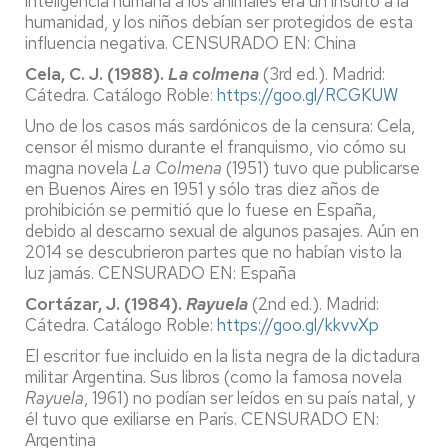
inteligencia humana a los animales era un insulto a la
humanidad, y los niños debían ser protegidos de esta
influencia negativa. CENSURADO EN: China
Cela, C. J. (1988).
La colmena
(3rd ed.). Madrid:
Cátedra. Catálogo Roble:
https://goo.gl/RCGKUW
Uno de los casos más sardónicos de la censura: Cela,
censor él mismo durante el franquismo, vio cómo su
magna novela
La Colmena
(1951) tuvo que publicarse
en Buenos Aires en 1951 y sólo tras diez años de
prohibición se permitió que lo fuese en España,
debido al descarno sexual de algunos pasajes. Aún en
2014 se descubrieron partes que no habían visto la
luz jamás. CENSURADO EN: España
Cortázar, J. (1984).
Rayuela
(2nd ed.). Madrid:
Cátedra. Catálogo Roble:
https://goo.gl/kkvvXp
El escritor fue incluido en la lista negra de la dictadura
militar Argentina. Sus libros (como la famosa novela
Rayuela
, 1961) no podían ser leídos en su país natal, y
él tuvo que exiliarse en París. CENSURADO EN:
Argentina