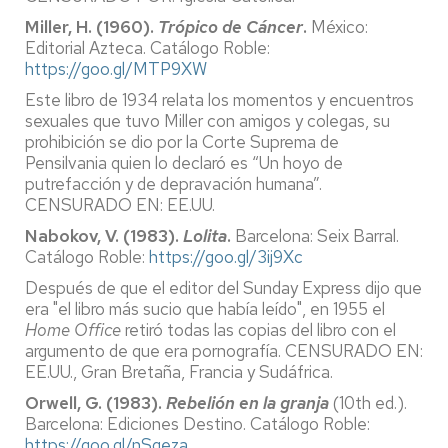
Miller, H. (1960).
Trópico de Cáncer
.
México:
Editorial Azteca. Catálogo Roble:
https://goo.gl/MTP9XW
Este libro de 1934 relata los momentos y encuentros
sexuales que tuvo Miller con amigos y colegas, su
prohibición se dio por la Corte Suprema de
Pensilvania quien lo declaró es “Un hoyo de
putrefacción y de depravación humana”.
CENSURADO EN: EE.UU.
Nabokov, V. (1983).
Lolita
.
Barcelona: Seix Barral.
Catálogo Roble:
https://goo.gl/3ij9Xc
Después de que el editor del Sunday Express dijo que
era "el libro más sucio que había leído", en 1955 el
Home Office
retiró todas las copias del libro con el
argumento de que era pornografía. CENSURADO EN:
EE.UU., Gran Bretaña, Francia y Sudáfrica.
Orwell, G. (1983).
Rebelión en la granja
(10th ed.).
Barcelona: Ediciones Destino. Catálogo Roble:
https://goo.gl/nSqeza