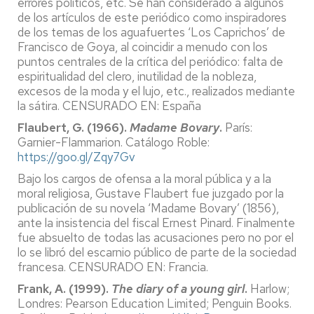
errores políticos, etc. Se han considerado a algunos
de los artículos de este periódico como inspiradores
de los temas de los aguafuertes ‘Los Caprichos’ de
Francisco de Goya, al coincidir a menudo con los
puntos centrales de la crítica del periódico: falta de
espiritualidad del clero, inutilidad de la nobleza,
excesos de la moda y el lujo, etc., realizados mediante
la sátira. CENSURADO EN: España
Flaubert, G. (1966).
Madame Bovary
.
París:
Garnier-Flammarion. Catálogo Roble:
https://goo.gl/Zqy7Gv
Bajo los cargos de ofensa a la moral pública y a la
moral religiosa, Gustave Flaubert fue juzgado por la
publicación de su novela ‘Madame Bovary’ (1856),
ante la insistencia del fiscal Ernest Pinard. Finalmente
fue absuelto de todas las acusaciones pero no por el
lo se libró del escarnio público de parte de la sociedad
francesa. CENSURADO EN: Francia.
Frank, A. (1999).
The diary of a young girl
.
Harlow;
Londres: Pearson Education Limited; Penguin Books.