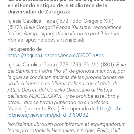
en el Fondo antiguo de la Biblioteca de la
Universidad de Zaragoza:
Iglesia Católica. Papa (1572-1585: Gregorio XIII).
(1572).
Bulla Gregorii Papae XIII super recognitione
indicis, &amp; expurgatione librorum prohibitorum
.
Romae: apud heredes antonij Bladij...
Recuperado de
https://zaguan.unizar.es/record/6100?ln=es
Iglesia Católica. Papa (1775-1799: Pío VI). (1801).
Bula
del Santísimo Padre Pío VI, de gloriosa memoria, por
la qual se condenan muchas de las proposiciones de
un libro impreso en idioma italiano con el título de
Atti, e Decreti del Concilio Diocesano di Pistoja
dell’anno MDCCLXXXVI... y se prohibe este libro y
otros... que se hayan publicado en su defensa...
Madrid: [Imprenta Real]. Recuperado de
http://bdh-
rd.bne.es/viewer.vm?pid=d-3160032
Novissimus librorum prohibitorum et expurgandorum
index pro catholicis Hispaniarum regnis, Philippi IIII.