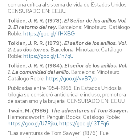
con una crítica al sistema de vida de Estados Unidos.
CENSURADO EN: EE.UU.
Tolkien, J. R. R. (1978).
El Señor de los anillos Vol.
3. El retorno del rey
.
Barcelona: Minotauro. Catálogo
Roble:
https://goo.gl/ifHXBG
Tolkien, J. R. R. (1979).
El señor de los anillos. Vol.
2. Las dos torres
.
Barcelona: Minotauro. Catálogo
Roble:
https://goo.gl/L1n7qU
Tolkien, J. R. R. (1984).
El señor de los anillos. Vol.
1. La comunidad del anillo
.
Barcelona: Minotauro.
Catálogo Roble:
https://goo.gl/vvB7yp
Publicadas entre 1954-1966. En Estados Unidos la
trilogía se consideró anticlerical e incluso, promotora
de satanismo y la brujería. CENSURADO EN: EE.UU.
Twain, M. (1986).
The adventures of Tom Sawyer
.
Harmondsworth: Penguin Books. Catálogo Roble:
https://goo.gl/U7Rjku
,
https://goo.gl/i3TFq6
“Las aventuras de Tom Sawyer” (1876). Fue