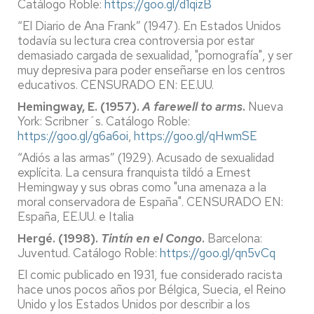
Catálogo Roble:
https://goo.gl/d1qizB
“El Diario de Ana Frank” (1947). En Estados Unidos
todavía su lectura crea controversia por estar
demasiado cargada de sexualidad, "pornografía", y ser
muy depresiva para poder enseñarse en los centros
educativos. CENSURADO EN: EE.UU.
Hemingway, E. (1957).
A farewell to arms
.
Nueva
York: Scribner´s. Catálogo Roble:
https://goo.gl/g6a6oi
,
https://goo.gl/qHwmSE
“Adiós a las armas” (1929). Acusado de sexualidad
explícita. La censura franquista tildó a Ernest
Hemingway y sus obras como "una amenaza a la
moral conservadora de España". CENSURADO EN:
España, EE.UU. e Italia
Hergé. (1998).
Tintín en el Congo
.
Barcelona:
Juventud. Catálogo Roble:
https://goo.gl/qn5vCq
El comic publicado en 1931, fue considerado racista
hace unos pocos años por Bélgica, Suecia, el Reino
Unido y los Estados Unidos por describir a los