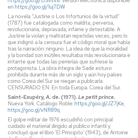
https://goo.gl/DSvsV8
. Versión electrónica disponible
en
https://goo.gl/1uj7DW
La novela “Justine o Los Infortunios de la virtud”
(1787) fue catalogada como maldita, perversa,
revolucionaria, depravada, infame y detestable. A
Justine la violan y maltratan repetidas veces, pero lo
que indignó a la censura fue el código moral que había
tras la narración: ninguno. La idea de que la moralidad
y la bondad son inútiles resultaba más revolucionaria e
irritante que todas las perrerías que sufriese la
protagonista. La obra íntegra de Sade estuvo
prohibida durante más de un siglo y aún hoy países
como Corea del Sur se niegan a publicarla.
CENSURADO EN: En toda Europa. Corea del Sur.
Saint-Exupéry, A. de. (1971).
Le petit prince
.
Nueva York. Catálogo Roble:
https://goo.gl/JZ7jKe
,
https://goo.gl/vNR89q
El golpe militar de 1976 escudriñó con principal
cuidado el material dirigido al público infantil y
concluyó que el libro 'El Principito' (1943), de Antoine