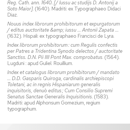
Reg. Cath. ann. 1640. [/ Iussu ac studijs D. Antonij a
Soto Maior]
. (1640). Madriti: ex Typographaeo Didaci
Diaz.
Nouus index librorum prohibitorum et expurgatorum
/ editus auctoritate &amp; iussu ... Antonii Zapata ...
(1632). Hispali: ex typographaeo Francisci de Lyra.
Index librorum prohibitorum : cum Regulis confectis
per Patres a Tridentina Synodo delectos / auctoritate
Sanctiss.
D.N. Pii IIII Pont Max. comprobatus
. (1564).
Lugduni : apud Guliel. Rouillium.
Index et catalogus librorum prohibitorum / mandato
... D.D. Gasparis Quiroga, cardinalis archiepiscopi
Toletani, ac in regnis Hispaniarum generalis
inquisitoris, denuò editus ; Cum Consilio Supremi
Senatus Sanctae Generalis Inquisitionis
. (1583).
Madriti: apud Alphonsum Gomezium, regium
typographum.