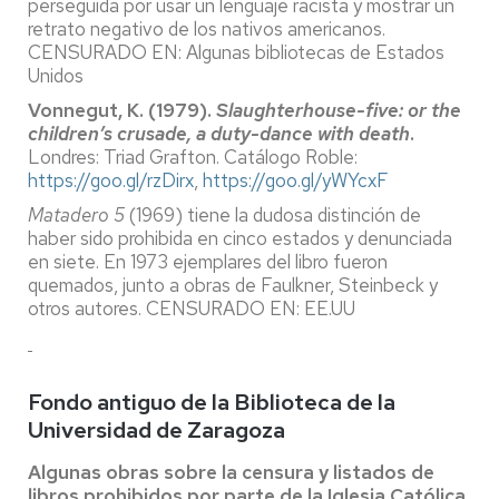
perseguida por usar un lenguaje racista y mostrar un
retrato negativo de los nativos americanos.
CENSURADO EN: Algunas bibliotecas de Estados
Unidos
Vonnegut, K. (1979).
Slaughterhouse-five: or the
children’s crusade, a duty-dance with death
.
Londres: Triad Grafton. Catálogo Roble:
https://goo.gl/rzDirx
,
https://goo.gl/yWYcxF
Matadero 5
(1969) tiene la dudosa distinción de
haber sido prohibida en cinco estados y denunciada
en siete. En 1973 ejemplares del libro fueron
quemados, junto a obras de Faulkner, Steinbeck y
otros autores. CENSURADO EN: EE.UU
Fondo antiguo de la Biblioteca de la
Universidad de Zaragoza
Algunas obras sobre la censura y listados de
libros prohibidos por parte de la Iglesia Católica