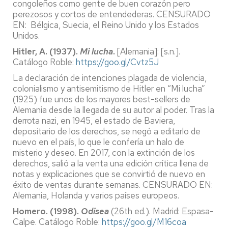
congoleños como gente de buen corazón pero
perezosos y cortos de entendederas. CENSURADO
EN: Bélgica, Suecia, el Reino Unido y los Estados
Unidos.
Hitler, A. (1937).
Mi lucha
.
[Alemania]: [s.n.].
Catálogo Roble:
https://goo.gl/Cvtz5J
La declaración de intenciones plagada de violencia,
colonialismo y antisemitismo de Hitler en “Mi lucha”
(1925) fue unos de los mayores best-sellers de
Alemania desde la llegada de su autor al poder. Tras la
derrota nazi, en 1945, el estado de Baviera,
depositario de los derechos, se negó a editarlo de
nuevo en el país, lo que le confería un halo de
misterio y deseo. En 2017, con la extinción de los
derechos, salió a la venta una edición crítica llena de
notas y explicaciones que se convirtió de nuevo en
éxito de ventas durante semanas. CENSURADO EN:
Alemania, Holanda y varios países europeos.
Homero. (1998).
Odisea
(26th ed.). Madrid: Espasa-
Calpe. Catálogo Roble:
https://goo.gl/M16coa