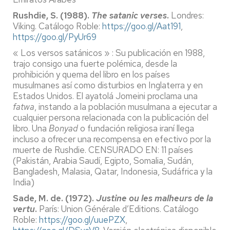
Rushdie, S. (1988).
The satanic verses
.
Londres:
Viking. Catálogo Roble:
https://goo.gl/Aat191
,
https://goo.gl/PyUr69
« Los versos satánicos » : Su publicación en 1988,
trajo consigo una fuerte polémica, desde la
prohibición y quema del libro en los países
musulmanes así como disturbios en Inglaterra y en
Estados Unidos. El ayatolá Jomeini proclama una
fatwa
, instando a la población musulmana a ejecutar a
cualquier persona relacionada con la publicación del
libro. Una
Bonyad
o fundación religiosa iraní llega
incluso a ofrecer una recompensa en efectivo por la
muerte de Rushdie. CENSURADO EN: 11 países
(Pakistán, Arabia Saudí, Egipto, Somalia, Sudán,
Bangladesh, Malasia, Qatar, Indonesia, Sudáfrica y la
India)
Sade, M. de. (1972).
Justine ou les malheurs de la
vertu
.
París: Union Générale d’Editions. Catálogo
Roble:
https://goo.gl/uuePZX
,