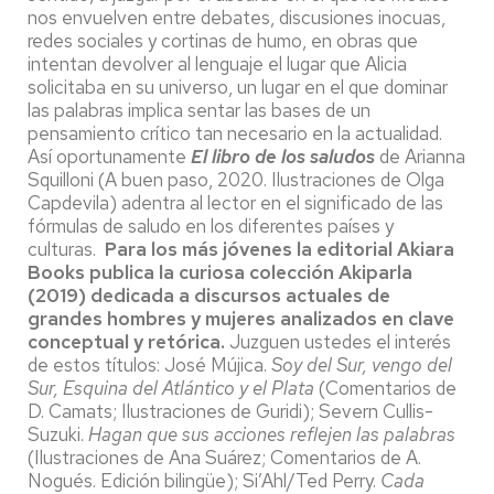
nos envuelven entre debates, discusiones inocuas,
redes sociales y cortinas de humo, en obras que
intentan devolver al lenguaje el lugar que Alicia
solicitaba en su universo, un lugar en el que dominar
las palabras implica sentar las bases de un
pensamiento crítico tan necesario en la actualidad.
Así oportunamente
El libro de los saludos
de Arianna
Squilloni (A buen paso, 2020. Ilustraciones de Olga
Capdevila) adentra al lector en el significado de las
fórmulas de saludo en los diferentes países y
culturas.
Para los más jóvenes la editorial Akiara
Books publica la curiosa colección Akiparla
(2019) dedicada a discursos actuales de
grandes hombres y mujeres analizados en clave
conceptual y retórica.
Juzguen ustedes el interés
de estos títulos: José Mújica.
Soy del Sur, vengo del
Sur, Esquina del Atlántico y el Plata
(Comentarios de
D. Camats; Ilustraciones de Guridi); Severn Cullis-
Suzuki.
Hagan que sus acciones reflejen las palabras
(Ilustraciones de Ana Suárez; Comentarios de A.
Nogués. Edición bilingüe); Si’Ahl/Ted Perry.
Cada