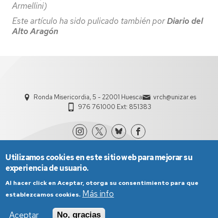
Armellini)
Este artículo ha sido pulicado también por
Diario del
Alto Aragón
Ronda Misericordia, 5 - 22001 Huesca
vrch@unizar.es
976 761000 Ext: 851383
Utilizamos cookies en este sitio web para mejorar su
experiencia de usuario.
Al hacer click en Aceptar, otorga su consentimiento para que
Más info
establezcamos cookies.
Aviso Legal
Condiciones generales de uso
Aceptar
No, gracias
Política de Privacidad
Política de Cookies