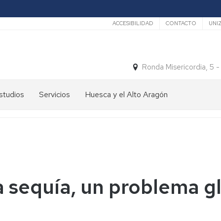
Secundario
ACCESIBILIDAD
CONTACTO
UNI
Ronda Misericordia, 5 
studios
Servicios
Huesca y el Alto Aragón
studios
El
e
tiempo
rado
Medios
studios
de
e
Transporte
ostgrado
la sequía, un problema gl
Turismo
En
ormación
y
Huesca
ermanente
patrimonio
En