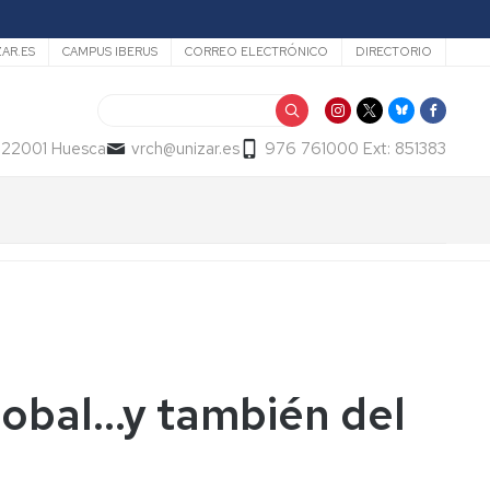
ZAR.ES
CAMPUS IBERUS
CORREO ELECTRÓNICO
DIRECTORIO
Buscar
- 22001 Huesca
vrch@unizar.es
976 761000 Ext: 851383
obal...y también del