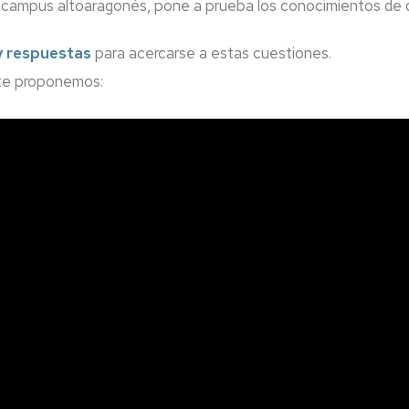
l campus altoaragonés, pone a prueba los conocimientos de qu
y respuestas
para acercarse a estas cuestiones.
te proponemos: