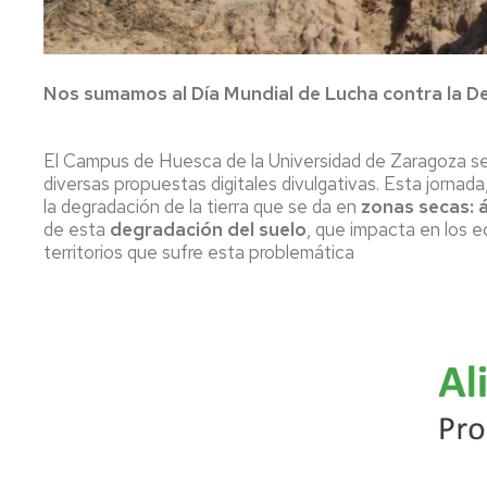
Servicio
de
Mantenimiento
Nos sumamos al Día Mundial de Lucha contra la Des
Conserjería
y
correo
interno
El Campus de Huesca de la Universidad de Zaragoza s
Unizar
diversas propuestas digitales divulgativas. Esta jorna
la degradación de la tierra que se da en
zonas secas: 
Otros
de esta
degradación del suelo
, que impacta en los e
servicios
territorios que sufre esta problemática
en
el
Campus