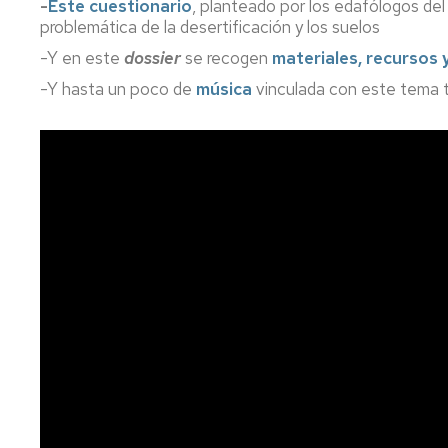
-
Este cuestionario
, planteado por los edafólogos de
problemática de la desertificación y los suelos
-Y en este
dossier
se recogen
materiales, recursos 
-Y hasta un poco de
música
vinculada con este tema 