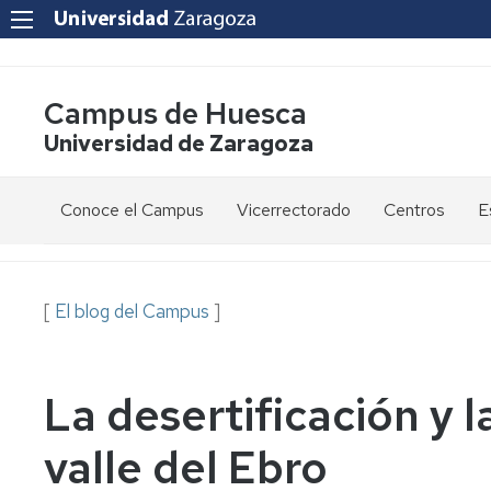
Campus de Huesca
Universidad de Zaragoza
Conoce el Campus
Vicerrectorado
Centros
E
Saludo
Vicerrectora
E
de
d
la
g
Estudios
Centro
[
El blog del Campus
]
Vicerrectora
en
de
el
Lenguas
E
Órganos
Vicerrectorado
Modernas
d
de
p
La desertificación y 
Gobierno
Servicios
Cursos
Secretaría
de
del
F
valle del Ebro
Dónde
Español
Vicerrectorado
p
Calidad
estamos
como