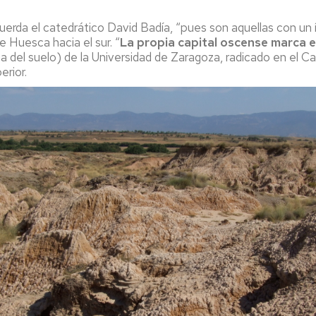
uerda el catedrático David Badía, “pues son aquellas con un 
e Huesca hacia el sur. “
L
a propia capital oscense marca e
cia del suelo) de la Universidad de Zaragoza, radicado en el
erior.