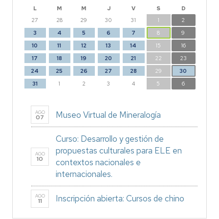
L
M
M
J
V
S
D
27
28
29
30
31
1
2
3
4
5
6
7
8
9
10
11
12
13
14
15
16
17
18
19
20
21
22
23
24
25
26
27
28
29
30
31
1
2
3
4
5
6
AGO
Museo Virtual de Mineralogía
07
Curso: Desarrollo y gestión de
propuestas culturales para ELE en
AGO
10
contextos nacionales e
internacionales.
AGO
Inscripción abierta: Cursos de chino
11