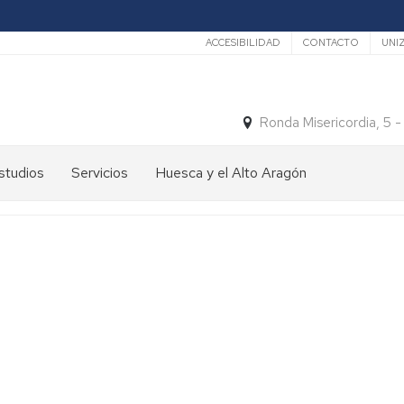
Secundario
ACCESIBILIDAD
CONTACTO
UNI
Ronda Misericordia, 5 
studios
Servicios
Huesca y el Alto Aragón
studios
El
e
tiempo
rado
Medios
studios
de
e
Transporte
ostgrado
Turismo
En
ormación
y
Huesca
ermanente
patrimonio
En