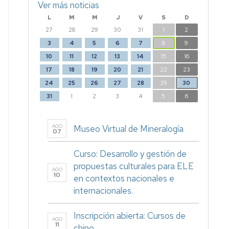
Ver más noticias
L
M
M
J
V
S
D
27
28
29
30
31
1
2
3
4
5
6
7
8
9
10
11
12
13
14
15
16
17
18
19
20
21
22
23
24
25
26
27
28
29
30
31
1
2
3
4
5
6
AGO
Museo Virtual de Mineralogía
07
Curso: Desarrollo y gestión de
propuestas culturales para ELE
AGO
10
en contextos nacionales e
internacionales.
Inscripción abierta: Cursos de
AGO
11
chino