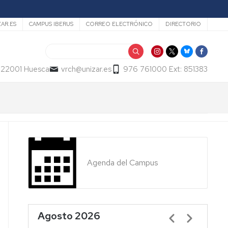
ZAR.ES
CAMPUS IBERUS
CORREO ELECTRÓNICO
DIRECTORIO
Buscar
- 22001 Huesca
vrch@unizar.es
976 761000 Ext: 851383
Agenda del Campus
Agosto 2026
Paginación