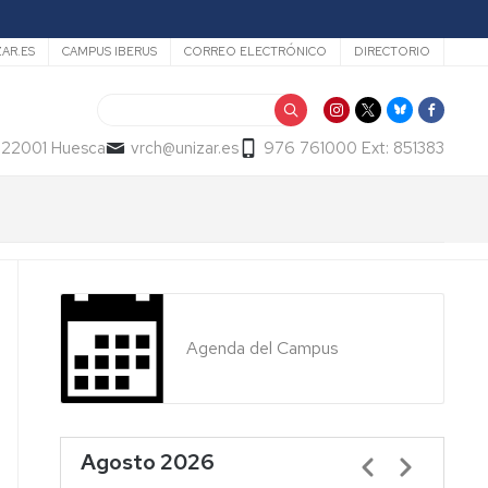
ZAR.ES
CAMPUS IBERUS
CORREO ELECTRÓNICO
DIRECTORIO
Buscar
- 22001 Huesca
vrch@unizar.es
976 761000 Ext: 851383
Agenda del Campus
Agosto 2026
Paginación