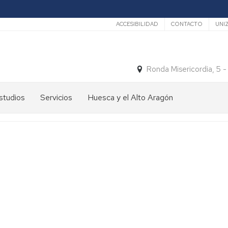
Secundario
ACCESIBILIDAD
CONTACTO
UNI
Ronda Misericordia, 5 
studios
Servicios
Huesca y el Alto Aragón
studios
El
e
tiempo
rado
Medios
studios
de
e
Transporte
ostgrado
Turismo
En
ormación
y
Huesca
ermanente
patrimonio
En