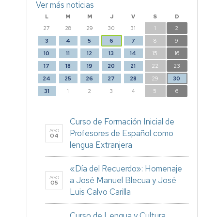
Ver más noticias
L
M
M
J
V
S
D
27
28
29
30
31
1
2
3
4
5
6
7
8
9
10
11
12
13
14
15
16
17
18
19
20
21
22
23
24
25
26
27
28
29
30
31
1
2
3
4
5
6
Curso de Formación Inicial de
AGO
Profesores de Español como
04
lengua Extranjera
«Día del Recuerdo»: Homenaje
AGO
a José Manuel Blecua y José
05
Luis Calvo Carilla
Curso de Lengua y Cultura