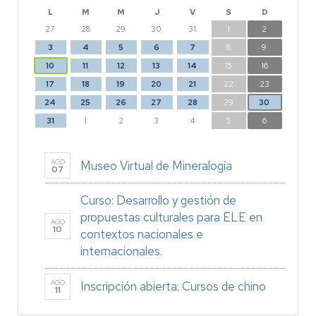
L
M
M
J
V
S
D
27
28
29
30
31
1
2
3
4
5
6
7
8
9
10
11
12
13
14
15
16
17
18
19
20
21
22
23
24
25
26
27
28
29
30
31
1
2
3
4
5
6
AGO
Museo Virtual de Mineralogía
07
Curso: Desarrollo y gestión de
propuestas culturales para ELE en
AGO
10
contextos nacionales e
internacionales.
AGO
Inscripción abierta: Cursos de chino
11