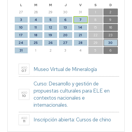
L
M
M
J
V
S
D
27
28
29
30
31
1
2
3
4
5
6
7
8
9
10
11
12
13
14
15
16
17
18
19
20
21
22
23
24
25
26
27
28
29
30
31
1
2
3
4
5
6
AGO
Museo Virtual de Mineralogía
07
Curso: Desarrollo y gestión de
propuestas culturales para ELE en
AGO
10
contextos nacionales e
internacionales.
AGO
Inscripción abierta: Cursos de chino
11