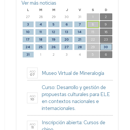
Ver más noticias
L
M
M
J
V
S
D
27
28
29
30
31
1
2
3
4
5
6
7
8
9
10
11
12
13
14
15
16
17
18
19
20
21
22
23
24
25
26
27
28
29
30
31
1
2
3
4
5
6
AGO
Museo Virtual de Mineralogía
07
Curso: Desarrollo y gestión de
propuestas culturales para ELE
AGO
10
en contextos nacionales e
internacionales.
Inscripción abierta: Cursos de
AGO
11
chino