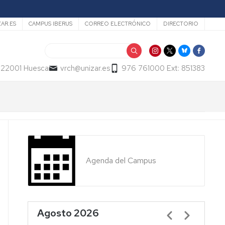
ZAR.ES
CAMPUS IBERUS
CORREO ELECTRÓNICO
DIRECTORIO
Buscar
- 22001 Huesca
vrch@unizar.es
976 761000 Ext: 851383
Agenda del Campus
Agosto 2026
Paginación