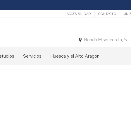
Secundario
ACCESIBILIDAD
CONTACTO
UNI
Ronda Misericordia, 5 
studios
Servicios
Huesca y el Alto Aragón
studios
El
e
tiempo
rado
Medios
studios
de
e
Transporte
ostgrado
Turismo
En
ormación
y
Huesca
ermanente
patrimonio
En