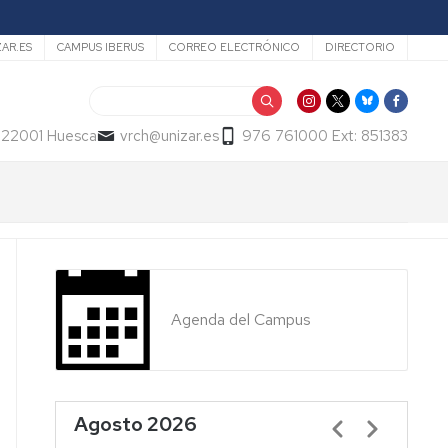
ZAR.ES
CAMPUS IBERUS
CORREO ELECTRÓNICO
DIRECTORIO
Buscar
- 22001 Huesca
vrch@unizar.es
976 761000 Ext: 851383
Agenda del Campus
Agosto 2026
Paginación