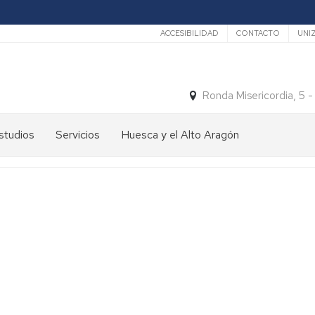
Secundario
ACCESIBILIDAD
CONTACTO
UNI
Ronda Misericordia, 5 
studios
Servicios
Huesca y el Alto Aragón
studios
El
e
tiempo
rado
Medios
studios
de
e
Transporte
ostgrado
Turismo
En
ormación
y
Huesca
ermanente
patrimonio
En