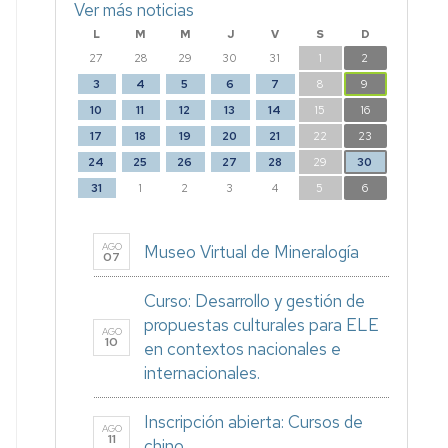
Ver más noticias
L
M
M
J
V
S
D
27
28
29
30
31
1
2
3
4
5
6
7
8
9
10
11
12
13
14
15
16
17
18
19
20
21
22
23
24
25
26
27
28
29
30
31
1
2
3
4
5
6
AGO
Museo Virtual de Mineralogía
07
Curso: Desarrollo y gestión de
propuestas culturales para ELE
AGO
10
en contextos nacionales e
internacionales.
Inscripción abierta: Cursos de
AGO
11
chino