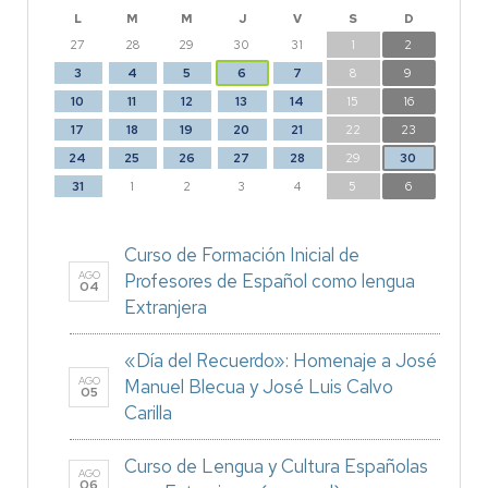
L
M
M
J
V
S
D
27
28
29
30
31
1
2
3
4
5
6
7
8
9
10
11
12
13
14
15
16
17
18
19
20
21
22
23
24
25
26
27
28
29
30
31
1
2
3
4
5
6
Curso de Formación Inicial de
AGO
Profesores de Español como lengua
04
Extranjera
«Día del Recuerdo»: Homenaje a José
AGO
Manuel Blecua y José Luis Calvo
05
Carilla
Curso de Lengua y Cultura Españolas
AGO
06