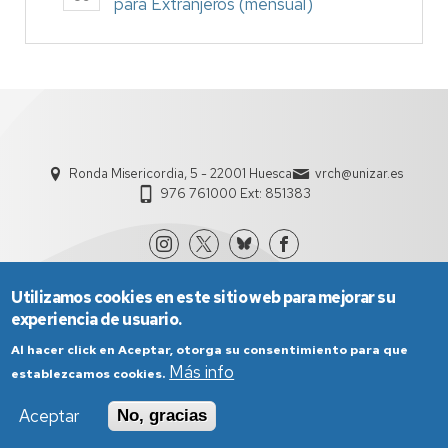
para Extranjeros (mensual)
Ronda Misericordia, 5 - 22001 Huesca
vrch@unizar.es
976 761000 Ext: 851383
Utilizamos cookies en este sitio web para mejorar su
experiencia de usuario.
Al hacer click en Aceptar, otorga su consentimiento para que
Más info
establezcamos cookies.
Aviso Legal
Condiciones generales de uso
Aceptar
No, gracias
Política de Privacidad
Política de Cookies
Política de Accesibilidad