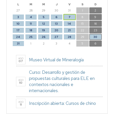
L
M
M
J
V
S
D
27
28
29
30
31
1
2
3
4
5
6
7
8
9
10
11
12
13
14
15
16
17
18
19
20
21
22
23
24
25
26
27
28
29
30
31
1
2
3
4
5
6
AGO
Museo Virtual de Mineralogía
07
Curso: Desarrollo y gestión de
propuestas culturales para ELE en
AGO
10
contextos nacionales e
internacionales.
AGO
Inscripción abierta: Cursos de chino
11