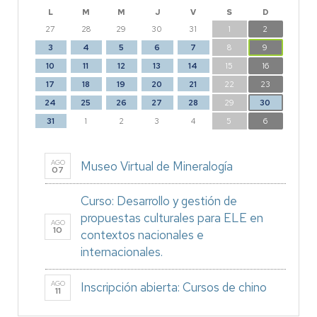
L
M
M
J
V
S
D
27
28
29
30
31
1
2
3
4
5
6
7
8
9
10
11
12
13
14
15
16
17
18
19
20
21
22
23
24
25
26
27
28
29
30
31
1
2
3
4
5
6
AGO
Museo Virtual de Mineralogía
07
Curso: Desarrollo y gestión de
propuestas culturales para ELE en
AGO
10
contextos nacionales e
internacionales.
AGO
Inscripción abierta: Cursos de chino
11