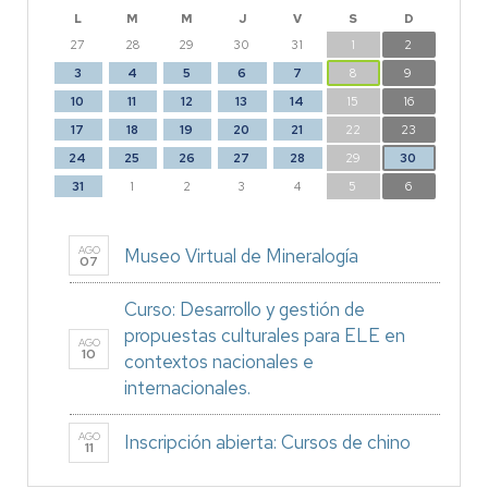
L
M
M
J
V
S
D
27
28
29
30
31
1
2
3
4
5
6
7
8
9
10
11
12
13
14
15
16
17
18
19
20
21
22
23
24
25
26
27
28
29
30
31
1
2
3
4
5
6
AGO
Museo Virtual de Mineralogía
07
Curso: Desarrollo y gestión de
propuestas culturales para ELE en
AGO
10
contextos nacionales e
internacionales.
AGO
Inscripción abierta: Cursos de chino
11