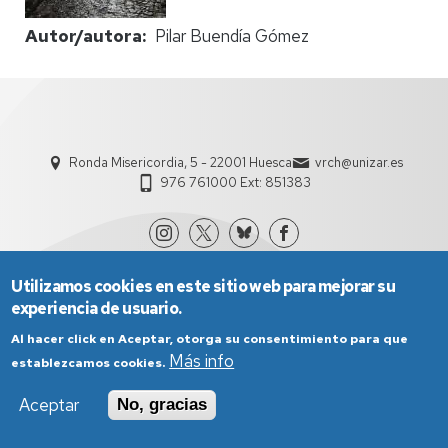
Autor/autora
Pilar Buendía Gómez
Ronda Misericordia, 5 - 22001 Huesca
vrch@unizar.es
976 761000 Ext: 851383
Utilizamos cookies en este sitio web para mejorar su
experiencia de usuario.
Al hacer click en Aceptar, otorga su consentimiento para que
Más info
establezcamos cookies.
Aviso Legal
Condiciones generales de uso
Aceptar
No, gracias
Política de Privacidad
Política de Cookies
Política de Accesibilidad