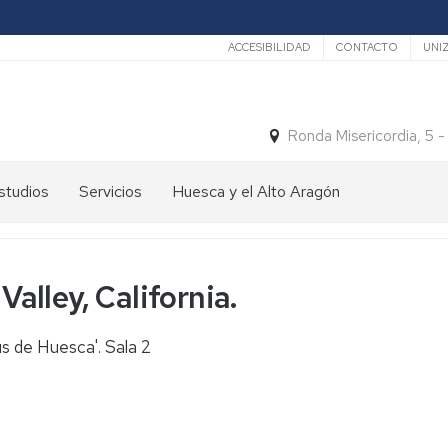
Secundario
ACCESIBILIDAD
CONTACTO
UNI
Ronda Misericordia, 5 
studios
Servicios
Huesca y el Alto Aragón
studios
El
e
tiempo
rado
 Valley, California.
Medios
studios
de
e
Transporte
 de Huesca'. Sala 2
ostgrado
Turismo
En
ormación
y
Huesca
ermanente
patrimonio
En