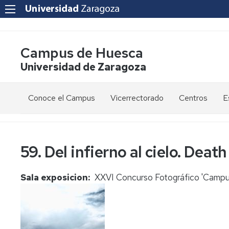
Campus de Huesca
Universidad de Zaragoza
Conoce el Campus
Vicerrectorado
Centros
E
Saludo
Vicerrectora
E
de
d
la
g
Estudios
Centro
59. Del infierno al cielo. Death
Vicerrectora
en
de
el
Lenguas
E
Órganos
Vicerrectorado
Modernas
d
Sala exposicion
XXVI Concurso Fotográfico 'Campus
de
p
Gobierno
Servicios
Cursos
Secretaría
de
del
F
Dónde
Español
Vicerrectorado
p
Calidad
estamos
como