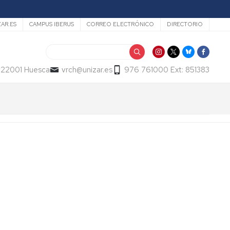
ZAR.ES
CAMPUS IBERUS
CORREO ELECTRÓNICO
DIRECTORIO
Buscar
- 22001 Huesca
vrch@unizar.es
976 761000 Ext: 851383