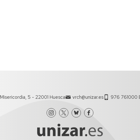
Espacios
el
naturales
Alto
Aragón
Cultura
Servicios
para
jóvenes
Misericordia, 5 - 22001 Huesca
vrch@unizar.es
976 761000 E