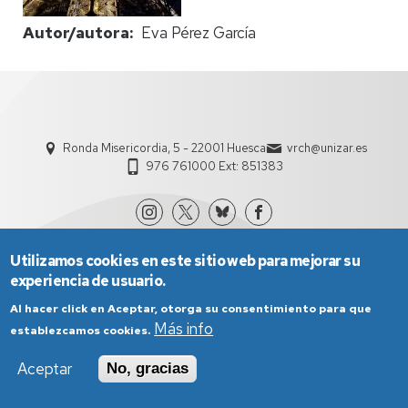
Autor/autora
Eva Pérez García
Ronda Misericordia, 5 - 22001 Huesca
vrch@unizar.es
976 761000 Ext: 851383
Utilizamos cookies en este sitio web para mejorar su
experiencia de usuario.
Al hacer click en Aceptar, otorga su consentimiento para que
Más info
establezcamos cookies.
Aviso Legal
Condiciones generales de uso
Aceptar
No, gracias
Política de Privacidad
Política de Cookies
Política de Accesibilidad