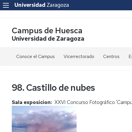
Campus de Huesca
Universidad de Zaragoza
Conoce el Campus
Vicerrectorado
Centros
E
Saludo
Vicerrectora
E
de
d
la
g
Estudios
Centro
98. Castillo de nubes
Vicerrectora
en
de
el
Lenguas
E
Órganos
Vicerrectorado
Modernas
d
Sala exposicion
XXVI Concurso Fotográfico 'Campus
de
p
Gobierno
Servicios
Cursos
Secretaría
de
del
F
Dónde
Español
Vicerrectorado
p
Calidad
estamos
como