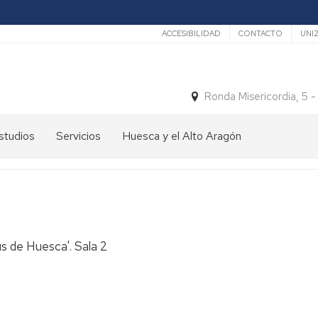
Secundario
ACCESIBILIDAD
CONTACTO
UNI
Ronda Misericordia, 5 
studios
Servicios
Huesca y el Alto Aragón
studios
El
e
tiempo
rado
Medios
studios
de
e
Transporte
 de Huesca'. Sala 2
ostgrado
Turismo
En
ormación
y
Huesca
ermanente
patrimonio
En