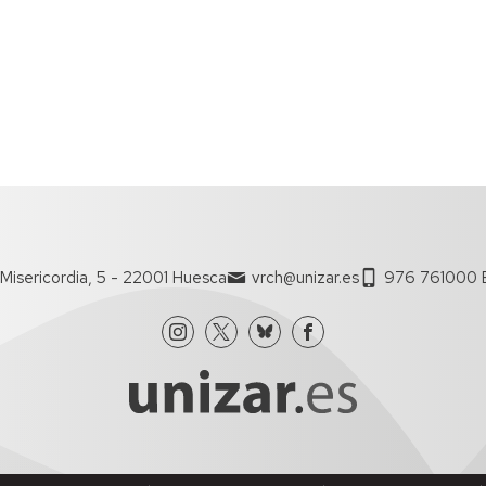
Espacios
el
naturales
Alto
Aragón
Cultura
Servicios
para
jóvenes
Misericordia, 5 - 22001 Huesca
vrch@unizar.es
976 761000 E