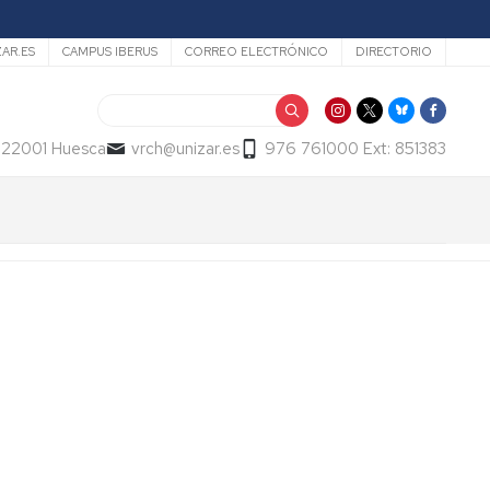
ZAR.ES
CAMPUS IBERUS
CORREO ELECTRÓNICO
DIRECTORIO
Buscar
- 22001 Huesca
vrch@unizar.es
976 761000 Ext: 851383