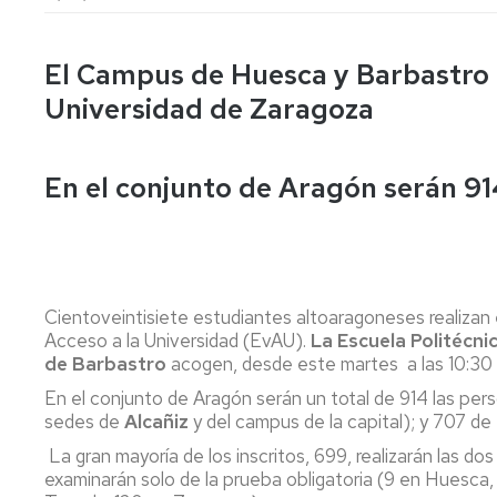
lengua
Servicio
Extranjera
Imágenes
de
Orientación
El Campus de Huesca y Barbastro 
Universidad
y
Documentos
de
Empleo
de
Universidad de Zaragoza
la
referencia/Normativa
Experiencia
Internacionalización
en
Get
En el conjunto de Aragón serán 91
el
to
Cultura,
Actividades
Campus
know
Comunicación
Culturales
de
us
e
Huesca
Imagen
Comunicación
e
Actividades
imagen
Cientoveintisiete estudiantes altoaragoneses realizan
e
Acceso a la Universidad (EvAU).
La Escuela Politécn
instalaciones
de Barbastro
acogen, desde este martes a las 10:30 h
deportivas
En el conjunto de Aragón serán un total de 914 las pers
Informática
sedes de
Alcañiz
y del campus de la capital); y 707 de
y
La gran mayoría de los inscritos, 699, realizarán las 
comunicaciones
examinarán solo de la prueba obligatoria (9 en Huesca,