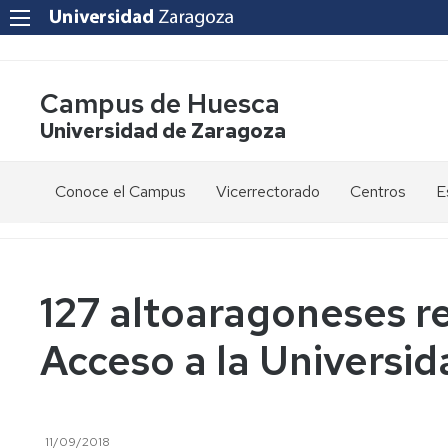
Campus de Huesca
Universidad de Zaragoza
Conoce el Campus
Vicerrectorado
Centros
E
Saludo
Vicerrectora
E
de
d
la
g
Estudios
Centro
Vicerrectora
en
de
127 altoaragoneses re
el
Lenguas
E
Órganos
Vicerrectorado
Modernas
d
Acceso a la Universid
de
p
Gobierno
Servicios
Cursos
Secretaría
de
del
F
Dónde
Español
Vicerrectorado
p
Calidad
estamos
como
11/09/2018