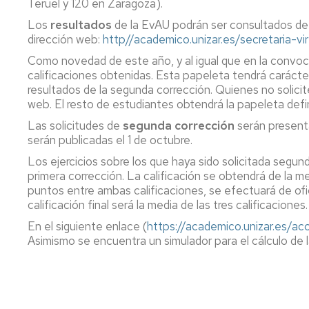
Teruel y 120 en Zaragoza).
Servicio
de
Los
resultados
de la EvAU podrán ser consultados de
Mantenimiento
dirección web:
http//academico.unizar.es/secretaria-vir
Como novedad de este año, y al igual que en la convocat
Conserjería
y
calificaciones obtenidas. Esta papeleta tendrá carácter
correo
resultados de la segunda corrección. Quienes no solicit
interno
web. El resto de estudiantes obtendrá la papeleta defini
Unizar
Las solicitudes de
segunda corrección
serán presenta
serán publicadas el 1 de octubre.
Otros
servicios
Los ejercicios sobre los que haya sido solicitada segun
en
primera corrección. La calificación se obtendrá de la m
el
puntos entre ambas calificaciones, se efectuará de ofic
Campus
calificación final será la media de las tres calificaciones.
En el siguiente enlace (
https://academico.unizar.es/a
Asimismo se encuentra un simulador para el cálculo de l