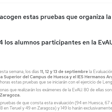
Espacios
el
naturales
Alto
Aragón
acogen estas pruebas que organiza la
Cultura
Servicios
para
jóvenes
4 los alumnos participantes en la EvA
 esta semana, los días
11, 12 y 13 de septiembre
la Evaluació
ica Superior del Campus de Huesca y el IES Hermanos A
oras estas pruebas que se iniciarán con el ejercicio de Leng
onas que realizarán los exámenes de la EvAU. 80 de ellas son 
Zaragoza.
dos pruebas de que consta esta evaluación (94 en Huesca, 67
 8 en Teruel y 49 en Zaragoza) y 149 lo harán exclusivamente