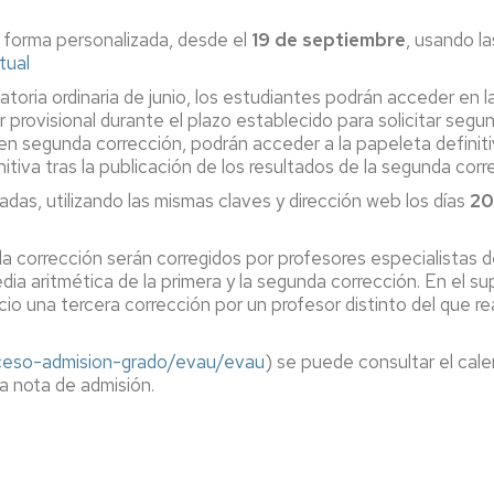
 forma personalizada, desde el
19 de septiembre
, usando la
tual
oria ordinaria de junio, los estudiantes podrán acceder en la
 provisional durante el plazo establecido para solicitar segun
en segunda corrección, podrán acceder a la papeleta definitiv
tiva tras la publicación de los resultados de la segunda corr
das, utilizando las mismas claves y dirección web los días
20
da corrección serán corregidos por profesores especialistas de
edia aritmética de la primera y la segunda corrección. En el 
io una tercera corrección por un profesor distinto del que re
cceso-admision-grado/evau/evau
) se puede consultar el cale
a nota de admisión.