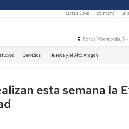
Secundario
ACCESIBILIDAD
CONTACTO
UNI
Ronda Misericordia, 5 
studios
Servicios
Huesca y el Alto Aragón
studios
El
e
tiempo
rado
Medios
alizan esta semana la E
studios
de
e
Transporte
ad
ostgrado
Turismo
En
ormación
y
Huesca
ermanente
patrimonio
En