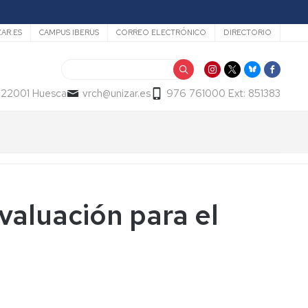
ZAR.ES
CAMPUS IBERUS
CORREO ELECTRÓNICO
DIRECTORIO
Buscar
- 22001 Huesca
vrch@unizar.es
976 761000 Ext: 851383
valuación para el