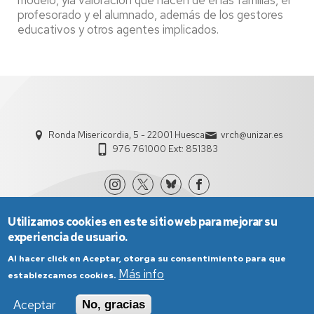
modelo, yla valoración que hacen de él las familias, el
profesorado y el alumnado, además de los gestores
educativos y otros agentes implicados.
Ronda Misericordia, 5 - 22001 Huesca
vrch@unizar.es
976 761000 Ext: 851383
Utilizamos cookies en este sitio web para mejorar su
experiencia de usuario.
Al hacer click en Aceptar, otorga su consentimiento para que
Más info
establezcamos cookies.
Aviso Legal
Condiciones generales de uso
Aceptar
No, gracias
Política de Privacidad
Política de Cookies