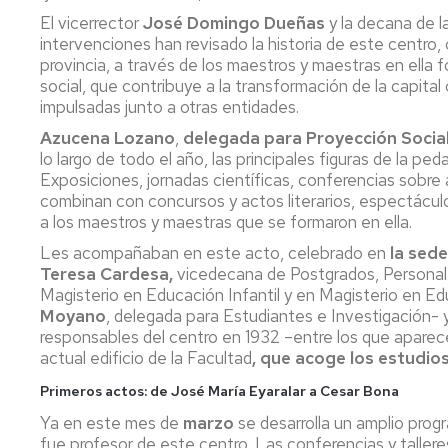
Servicio
El vicerrector
José Domingo Dueñas
y la decana de l
de
intervenciones han revisado la historia de este centro
Mantenimiento
provincia, a través de los maestros y maestras en ella f
social, que contribuye a la transformación de la capita
Conserjería
impulsadas junto a otras entidades.
y
correo
Azucena Lozano
,
delegada para Proyección Social
interno
lo largo de todo el año, las principales figuras de la p
Unizar
Exposiciones, jornadas científicas, conferencias sobre
combinan con concursos y actos literarios, espectáculos 
Otros
a los maestros y maestras que se formaron en ella.
servicios
en
Les acompañaban en este acto, celebrado en
la sed
el
Teresa Cardesa,
vicedecana de Postgrados, Personal 
Campus
Magisterio en Educación Infantil y en Magisterio en Ed
Moyano
, delegada para Estudiantes e Investigación- y
responsables del centro en 1932 –entre los que apare
actual edificio de la Facultad
, que acoge los estudio
Primeros actos: de José María Eyaralar a Cesar Bona
Ya en este mes de
marzo
se desarrolla un amplio prog
fue profesor de este centro. Las conferencias y taller