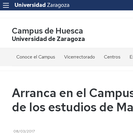
Campus de Huesca
Universidad de Zaragoza
Conoce el Campus
Vicerrectorado
Centros
E
Saludo
Vicerrectora
E
de
d
la
g
Estudios
Centro
Vicerrectora
en
de
Arranca en el Campus 
el
Lenguas
E
Órganos
Vicerrectorado
Modernas
d
de los estudios de Ma
de
p
Gobierno
Servicios
Cursos
Secretaría
de
del
F
Dónde
Español
Vicerrectorado
p
Calidad
estamos
como
08/03/2017