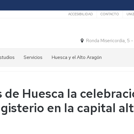
Secundario
ACCESIBILIDAD
CONTACTO
UNI
Ronda Misericordia, 5 
studios
Servicios
Huesca y el Alto Aragón
studios
El
e
tiempo
rado
Medios
de Huesca la celebració
studios
de
e
Transporte
gisterio en la capital a
ostgrado
Turismo
En
ormación
y
Huesca
ermanente
patrimonio
En