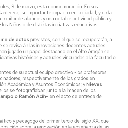
coles, 8 de marzo, esta conmemoración. En sus
Carderera;
su importante impacto en la ciudad, y en la
 un millar de alumnos y una notable actividad pública y
los Niños o de distintas iniciativas educativas
ama de actos
previstos, con el que se recuperarán, a
que se revisarán las innovaciones docentes actuales.
 han jugado un papel destacado en el Alto Aragón se
ciativas históricas y actuales vinculadas a la facultad o
antes de su actual equipo directivo -los profesores
rdinadores, respectivamente de los grados en
ción Académica y Asuntos Económicos; y
Nieves
ellos se fotografiaban junto a la imagen de los
 Campo o Ramón Acín
- en el acto de entrega del
ático y pedagogo del primer tercio del siglo XX, que
posición sobre la renovación en la enseñanza de las