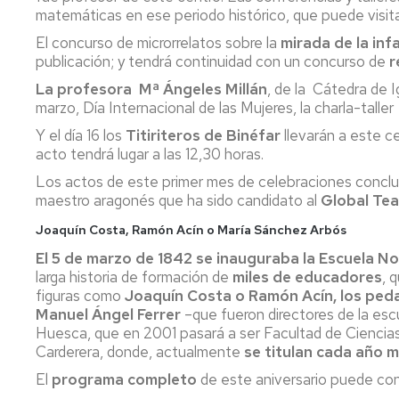
matemáticas en ese periodo histórico, que puede visita
El concurso de microrrelatos sobre la
mirada de la inf
publicación; y tendrá continuidad con un concurso de
r
La profesora Mª Ángeles Millán
, de la Cátedra de I
marzo, Día Internacional de las Mujeres, la charla-taller
Y el día 16 los
Titiriteros de Binéfar
llevarán a este c
acto tendrá lugar a las 12,30 horas.
Los actos de este primer mes de celebraciones conclui
maestro aragonés que ha sido candidato al
Global Tea
Joaquín Costa, Ramón Acín o María Sánchez Arbós
El 5 de marzo de 1842 se inauguraba la Escuela 
larga historia de formación de
miles de educadores
, 
figuras como
Joaquín Costa o Ramón Acín, los ped
Manuel Ángel Ferrer
–que fueron directores de la esc
Huesca, que en 2001 pasará a ser Facultad de Ciencia
Carderera, donde, actualmente
se titulan cada año 
El
programa completo
de este aniversario puede co