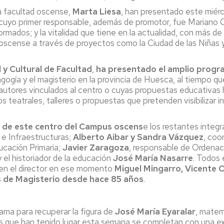
a facultad oscense,
Marta Liesa
, han presentado este miér
, cuyo primer responsable, además de promotor, fue Mariano 
ormados; y la vitalidad que tiene en la actualidad, con más de
l oscense a través de proyectos como la Ciudad de las Niñas y 
 y Cultural de Facultad
,
ha presentado el amplio progr
edagogía y el magisterio en la provincia de Huesca, al tiempo 
 autores vinculados al centro o cuyas propuestas educativas
teatrales, talleres o propuestas que pretenden visibilizar ini
e de este centro del Campus oscens
e los restantes integr
e Infraestructuras;
Alberto Aibar y Sandra Vázquez
, coo
ucación Primaria;
Javier Zaragoza
, responsable de Ordena
 el historiador de la educación
José María Nasarre
. Todos 
cen el director en ese momento
Miguel Mingarro, Vicente
s de Magisterio desde hace 85 años
.
rama para recuperar la figura de
José María Eyaralar
, matem
es que han tenido lugar esta semana se completan con una ex