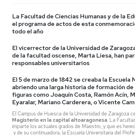
lengua
Servicio
Extranjera
Imágenes
de
Orientación
La Facultad de Ciencias Humanas y de la E
Universidad
y
Documentos
el programa de actos de esta conmemoración
de
Empleo
de
todo el año
la
referencia/Normativa
Experiencia
Internacionalización
en
Get
El vicerrector de la Universidad de Zarago
el
to
Cultura,
Actividades
de la facultad oscense, Marta Liesa, han par
Campus
know
Comunicación
Culturales
responsables universitarios
de
us
e
Huesca
Imagen
Comunicación
e
El 5 de marzo de 1842 se creaba la Escuel
Actividades
imagen
abriendo una larga historia de formación de
e
figuras como Joaquín Costa, Ramón Acín, M
instalaciones
deportivas
Eyaralar, Mariano Carderera, o Vicente Ca
Informática
El Campus de Huesca de la Universidad de Zaragoza ce
y
Magisterio en la capital altoaragonesa
. La Faculta
comunicaciones
imparte los actuales grados de Maestro, y que es hered
y de su continuadora, la Escuela Universitaria del Pro