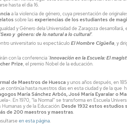
rse hasta el día 16.
ancia
a la violencia de género, cuya presentación de originale
elatos
sobre las
experiencias de los estudiantes de magi
gualdad y Género dela Universidad de Zaragoza desarrollará, e
‘
Sexo y género: de lo natural a lo cultural’
.
entro universitario su espectáculo
El Hombre Cigüeña
, y dir
rán con la conferencia ‘
Innovación en la Escuela: El magiste
cher Prize
, el premio Nobel de la educación.
Normal de Maestros de Huesca
y unos años después, en 1857
que continúa hasta nuestros días en esta ciudad y de la que
agogos María Sánchez Arbós, José María Eyaralar o Ma
uela–. En 1970, “la Normal” se transforma en Escuela Univer
s Humanas y de la Educación.
Desde 1932 estos estudios se
más de 200 maestros y maestras
.
nsultarse
en esta página
.