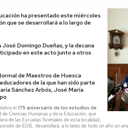
Espacios
el
naturales
Alto
Aragón
ducación ha presentado este miércoles
Cultura
 que se desarrollará a lo largo de
Servicios
para
jóvenes
za José Domingo Dueñas, y la decana
ticipado en este acto junto a otros
a Normal de Maestros de Huesca
 educadores de la que han sido parte
aría Sánchez Arbós, José María
mpo
lebra el
175 aniversario de los estudios de
d de Ciencias Humanas y de la Educación, que
era de las Escuelas Normales de esta localidad,
fesorado de EGB,
desarrollará, a lo largo de todo un año un 