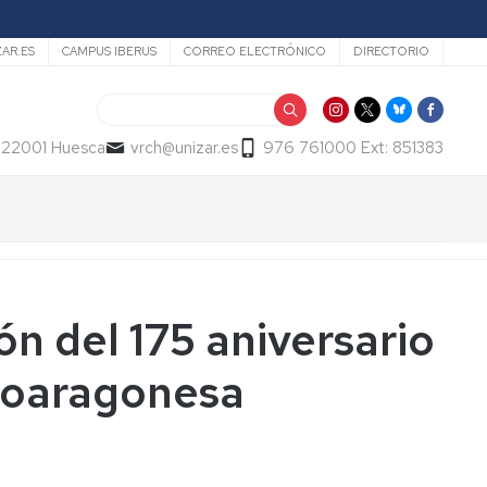
ZAR.ES
CAMPUS IBERUS
CORREO ELECTRÓNICO
DIRECTORIO
Buscar
- 22001 Huesca
vrch@unizar.es
976 761000 Ext: 851383
n del 175 aniversario
ltoaragonesa