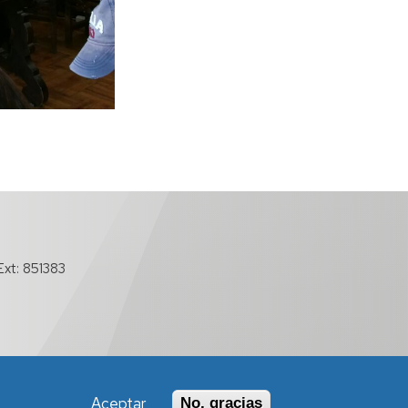
xt: 851383
Aceptar
No, gracias