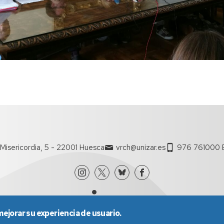
Misericordia, 5 - 22001 Huesca
vrch@unizar.es
976 761000 E
mejorar su experiencia de usuario.