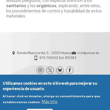
residuos peligrosos, con especial atención a los
sanitarios
y los
orgánicos
, explicando, entre otros,
los procedimientos de control y trazabilidad de estos
materiales.
Ronda Misericordia, 5 - 22001 Huesca
vrch@unizar.es
976 761000 Ext: 851383
Utilizamos cookies en este sitio web para mejorar su
experiencia de usuario.
Al hacer click en Aceptar, otorga su consentimiento para que
Más info
establezcamos cookies.
Aviso Legal
Condiciones generales de uso