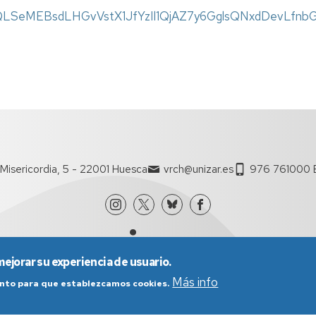
1FAIpQLSeMEBsdLHGvVstX1JfYzIl1QjAZ7y6GglsQNxdDevLfn
Misericordia, 5 - 22001 Huesca
vrch@unizar.es
976 761000 E
mejorar su experiencia de usuario.
Más info
iento para que establezcamos cookies.
nes generales de uso
Política de Privacidad
Política de Cookies