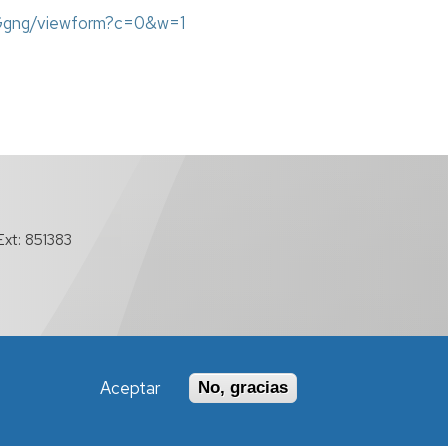
bGgng/viewform?c=0&w=1
xt: 851383
Aceptar
No, gracias
Política de Accesibilidad