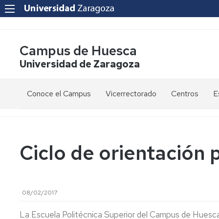
Campus de Huesca
Universidad de Zaragoza
Conoce el Campus
Vicerrectorado
Centros
E
Saludo
Vicerrectora
E
de
d
la
g
Estudios
Centro
Vicerrectora
en
de
Ciclo de orientación
el
Lenguas
E
Órganos
Vicerrectorado
Modernas
d
de
p
Gobierno
Servicios
Cursos
Secretaría
08/02/2017
de
del
F
Dónde
Español
Vicerrectorado
p
Calidad
estamos
como
La Escuela Politécnica Superior del Campus de Huesca 