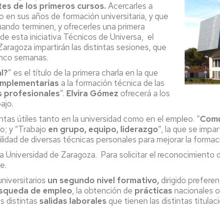
Espacios
el
tes de los primeros cursos.
Acercarles a
naturales
Alto
o en sus años de formación universitaria, y que
Aragón
uando terminen, y ofrecerles una primera
Cultura
 de esta iniciativa Técnicos de Universa, el
aragoza impartirán las distintas sesiones, que
Servicios
cinco semanas.
para
l?
” es el título de la primera charla en la que
jóvenes
mplementarias
a la formación técnica de las
s profesionales
”.
Elvira Gómez
ofrecerá a los
ajo.
tas útiles tanto en la universidad como en el empleo. “
Comu
zo; y “Trabajo
en grupo, equipo, liderazgo
”, la que se impa
tilidad de diversas técnicas personales para mejorar la formac
 la Universidad de Zaragoza. Para solicitar el reconocimiento 
e.
universitarios
un segundo nivel formativo,
dirigido prefere
úsqueda de empleo
, la obtención de
prácticas
nacionales o 
s distintas
salidas laborales
que tienen las distintas titulac