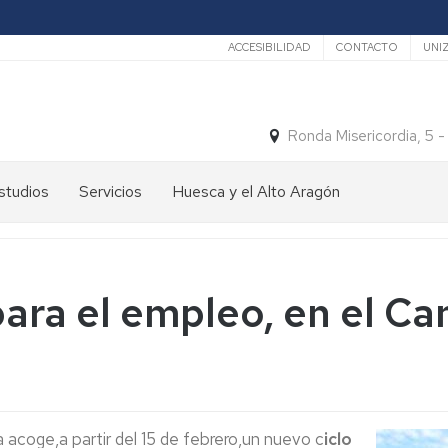
Secundario
ACCESIBILIDAD
CONTACTO
UNI
Ronda Misericordia, 5 
studios
Servicios
Huesca y el Alto Aragón
studios
El
e
tiempo
rado
Medios
 para el empleo, en el 
studios
de
e
Transporte
ostgrado
Turismo
En
ormación
y
Huesca
ermanente
patrimonio
En
acoge,a partir del 15 de febrero,un nuevo c
iclo