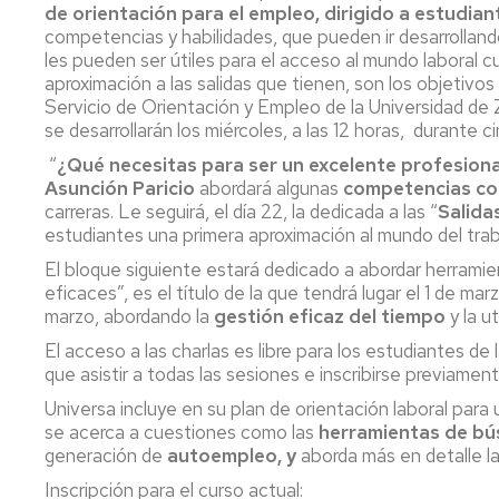
lengua
Servicio
de orientación para el empleo, dirigido a estudian
Extranjera
Imágenes
de
competencias y habilidades, que pueden ir desarrolland
Orientación
les pueden ser útiles para el acceso al mundo laboral c
Universidad
y
Documentos
aproximación a las salidas que tienen, son los objetivos
de
Empleo
de
Servicio de Orientación y Empleo de la Universidad de Z
la
referencia/Normativa
se desarrollarán los miércoles, a las 12 horas, durante 
Experiencia
Internacionalización
“
¿Qué necesitas para ser un excelente profesiona
en
Get
Asunción Paricio
abordará algunas
competencias co
el
to
Cultura,
Actividades
carreras. Le seguirá, el día 22, la dedicada a las “
Campus
Salida
know
Comunicación
Culturales
de
estudiantes una primera aproximación al mundo del trab
us
e
Huesca
Imagen
Comunicación
El bloque siguiente estará dedicado a abordar herramien
e
eficaces”, es el título de la que tendrá lugar el 1 de mar
Actividades
imagen
marzo, abordando la
gestión eficaz del tiempo
y la u
e
instalaciones
El acceso a las charlas es libre para los estudiantes de
deportivas
que asistir a todas las sesiones e inscribirse previament
Universa incluye en su plan de orientación laboral para 
Informática
se acerca a cuestiones como las
herramientas de b
y
generación de
autoempleo, y
aborda más en detalle la
comunicaciones
Inscripción para el curso actual: