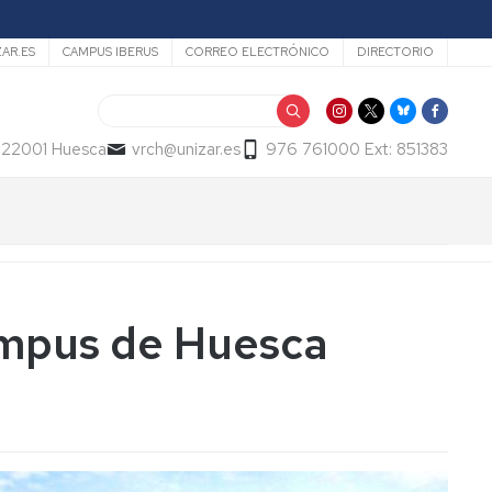
ZAR.ES
CAMPUS IBERUS
CORREO ELECTRÓNICO
DIRECTORIO
Buscar
- 22001 Huesca
vrch@unizar.es
976 761000 Ext: 851383
Campus de Huesca