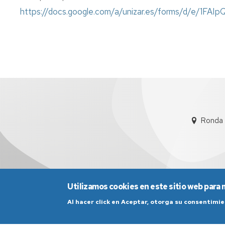
Servicio
https://docs.google.com/a/unizar.es/forms/d/e/
de
Mantenimiento
Conserjería
y
correo
interno
Unizar
Otros
servicios
Ronda 
en
el
Campus
Utilizamos cookies en este sitio web para 
Al hacer click en Aceptar, otorga su consentim
Aviso Legal
Condicio