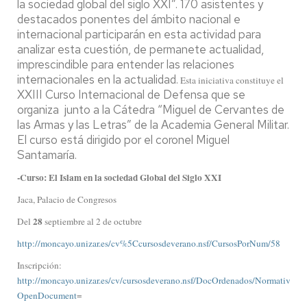
la sociedad global del siglo XXI”. 170 asistentes y
destacados ponentes del ámbito nacional e
internacional participarán en esta actividad para
analizar esta cuestión, de permanete actualidad,
imprescindible para entender las relaciones
internacionales en la actualidad.
Esta iniciativa constituye el
XXIII Curso Internacional de Defensa que se
organiza junto a la Cátedra “Miguel de Cervantes de
las Armas y las Letras” de la Academia General Militar.
El curso está dirigido por el coronel Miguel
Santamaría.
-Curso: El Islam en la sociedad Global del Siglo XXI
Jaca, Palacio de Congresos
28
Del
septiembre al 2 de octubre
http://moncayo.unizar.es/cv%5Ccursosdeverano.nsf/CursosPorNum/58
Inscripción:
http://moncayo.unizar.es/cv/cursosdeverano.nsf/DocOrdenados/NormativaMat
OpenDocument
=