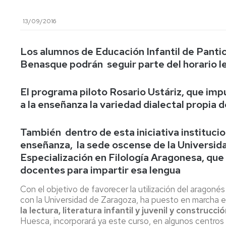
lengua
Servicio
Extranjera
Imágenes
de
13/09/2016
Orientación
Universidad
y
Documentos
de
Empleo
de
Los alumnos de Educación Infantil de Pantic
la
referencia/Normativa
Benasque podrán seguir parte del horario l
Experiencia
Internacionalización
en
Get
el
to
Cultura,
Actividades
El programa piloto Rosario Ustáriz, que imp
Campus
know
Comunicación
Culturales
a la enseñanza la variedad dialectal propia
de
us
e
Huesca
Imagen
Comunicación
e
También dentro de esta iniciativa institucio
Actividades
imagen
enseñanza, la sede oscense de la Universid
e
Especialización en Filología Aragonesa, qu
instalaciones
deportivas
docentes para impartir esa lengua
Informática
Con el objetivo de favorecer la utilización del aragonés
y
con la Universidad de Zaragoza, ha puesto en marcha e
comunicaciones
la lectura, literatura infantil y juvenil y construcc
Huesca, incorporará ya este curso, en algunos centros 