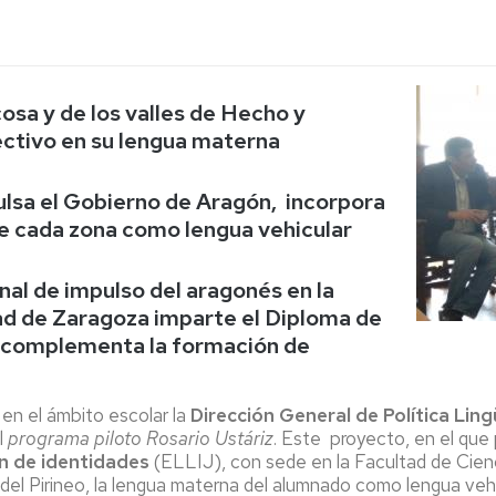
Espacios
el
naturales
Alto
Aragón
Cultura
osa y de los valles de Hecho y
Servicios
ectivo en su lengua materna
para
jóvenes
ulsa el Gobierno de Aragón, incorpora
 de cada zona como lengua vehicular
nal de impulso del aragonés en la
ad de Zaragoza imparte el Diploma de
e complementa la formación de
 en el ámbito escolar la
Dirección General de Política Lin
l
programa piloto Rosario Ustáriz
. Este proyecto, en el que 
ión de identidades
(ELLIJ), con sede en la Facultad de Cie
del Pirineo, la lengua materna del alumnado como lengua veh