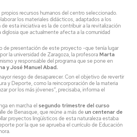
los propios recursos humanos del centro seleccionado.
aborar los materiales didácticos, adaptados a los
esta iniciativa es la de contribuir a la revitalización
la diglosia que actualmente afecta a la comunidad
cto de presentación de este proyecto -que tenía lugar
or la universidad de Zaragoza, la profesora
Marta
l mismo y responsable del programa que se pone en
una y José Manuel Abad.
yor riesgo de desaparecer. Con el objetivo de revertir
ra y Deporte, como la reincorporación de la materia
ar por los más jóvenes”, precisaba, informa el
onga en marcha el
segundo trimestre del curso
alle de Benasque, que reúne a más de
un centenar de
ollar proyectos lingüísticos de esta naturaleza estaba
porte por la que se aprueba el currículo de Educación
hora.