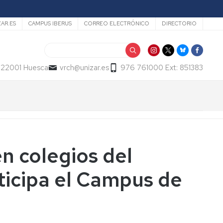
ZAR.ES
CAMPUS IBERUS
CORREO ELECTRÓNICO
DIRECTORIO
Buscar
- 22001 Huesca
vrch@unizar.es
976 761000 Ext: 851383
n colegios del
ticipa el Campus de