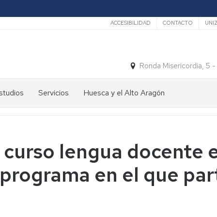
Secundario
ACCESIBILIDAD
CONTACTO
UNI
Ronda Misericordia, 5 
studios
Servicios
Huesca y el Alto Aragón
studios
El
e
tiempo
rado
Medios
 curso lengua docente e
studios
de
e
Transporte
 programa en el que par
ostgrado
Turismo
En
ormación
y
Huesca
ermanente
patrimonio
En