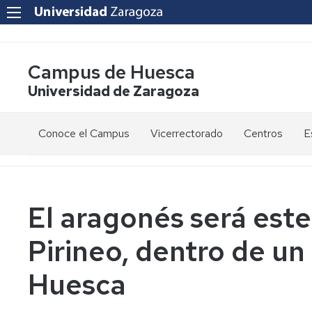
Campus de Huesca
Universidad de Zaragoza
Conoce el Campus
Vicerrectorado
Centros
E
Saludo
Vicerrectora
E
de
d
la
g
Estudios
Centro
Vicerrectora
en
de
El aragonés será este
el
Lenguas
E
Órganos
Vicerrectorado
Modernas
d
Pirineo, dentro de un
de
p
Gobierno
Servicios
Cursos
Secretaría
Huesca
de
del
F
Dónde
Español
Vicerrectorado
p
Calidad
estamos
como