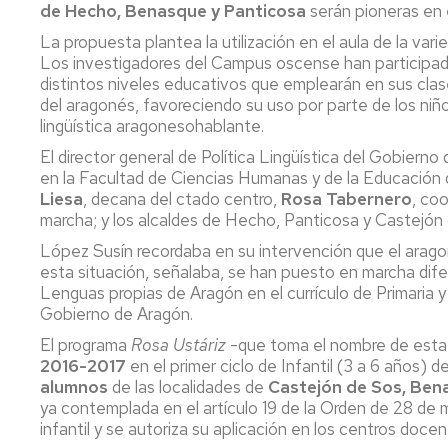
Servicio
de Hecho, Benasque y Panticosa
serán pioneras en e
de
La propuesta plantea la utilización en el aula de la va
Mantenimiento
Los investigadores del Campus oscense han participado
distintos niveles educativos que emplearán en sus clases
Conserjería
del aragonés, favoreciendo su uso por parte de los niño
y
lingüística aragonesohablante.
correo
interno
El director general de Política Lingüística del Gobierno
Unizar
en la Facultad de Ciencias Humanas y de la Educación 
Liesa
, decana del ctado centro,
Rosa Tabernero
, co
Otros
marcha; y los alcaldes de Hecho, Panticosa y Castejón
servicios
en
López Susín recordaba en su intervención que el arago
el
esta situación, señalaba, se han puesto en marcha dif
Campus
Lenguas propias de Aragón en el currículo de Primaria 
Gobierno de Aragón.
El programa
Rosa Ustáriz
-que toma el nombre de esta 
2016-2017
en el primer ciclo de Infantil (3 a 6 años) 
alumnos
de las localidades de
Castejón de
Sos, Bena
ya contemplada en el artículo 19 de la Orden de 28 de
infantil y se autoriza su aplicación en los centros doc