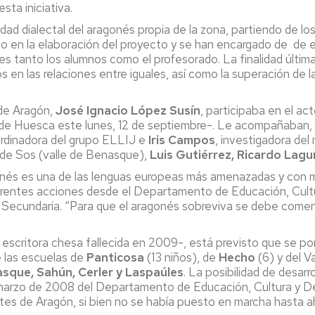
sta iniciativa.
riedad dialectal del aragonés propia de la zona, partiendo de 
 en la elaboración del proyecto y se han encargado de de el
 tanto los alumnos como el profesorado. La finalidad última de 
s en las relaciones entre iguales, así como la superación de 
 de Aragón,
José Ignacio López Susín
, participaba en el a
de Huesca este lunes, 12 de septiembre-. Le acompañaban, p
ordinadora del grupo ELLIJ e
Iris Campos
, investigadora de
 de Sos (valle de Benasque),
Luis Gutiérrez, Ricardo Lag
nés es una de las lenguas europeas más amenazadas y con ma
erentes acciones desde el Departamento de Educación, Cultu
y Secundaria. “Para que el aragonés sobreviva se debe comenz
escritora chesa fallecida en 2009-, está previsto que se p
de las escuelas de
Panticosa
(13 niños), de
Hecho
(6) y del V
sque, Sahún, Cerler y Laspaúles
. La posibilidad de desarr
 marzo de 2008 del Departamento de Educación, Cultura y De
entes de Aragón, si bien no se había puesto en marcha hasta a