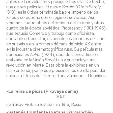
antes de la revolución y prosiguió tras ella. De hecho,
una de sus películas,
El padre Sergio
(
Otets Sergiy
,
1918), es la última terminada bajo el imperio de los
zares y se estrena con el régimen soviético. Así,
veremos cuatro obras del periodo del imperio y otras
cuatro de la época soviética. Protazanov (1881-1945),
que estudia Comercio y trabaja como oficinista,
contable o traductor, es uno de los pioneros del cine
en su país y en la primera década del siglo XX entra
en la industria cinematográfica rusa. Su película más
conocida es
Aelita
(1924), obra de ciencia ficción
realizada en la Unión Soviética y que incluye una
revolución en Marte. Esta obra la exhibimos en un
ciclo anterior, por lo que prescindimos de ella para dar
cabida a títulos del director todavía menos difundidos.
-La reina de picas (Pikovaya dama)
30/11
de Yakov Protazanov. 63 min. 1916, Rusia
-Satanás triunfante (Satana likuyushchiy)