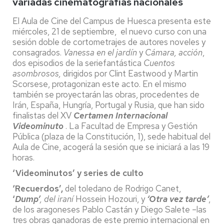
variadas cinematografías nacionales
El Aula de Cine del Campus de Huesca presenta este
miércoles, 21 de septiembre, el nuevo curso con una
sesión doble de cortometrajes de autores noveles y
consagrados.
Vanessa en el jardín
y
Cámara, acción
,
dos episodios de la seriefantástica
Cuentos
asombrosos,
dirigidos por Clint Eastwood y Martin
Scorsese, protagonizan este acto. En el mismo
también se proyectarán las obras, procedentes de
Irán, España, Hungría, Portugal y Rusia, que han sido
finalistas del XV
Certamen Internacional
Videominuto
. La Facultad de Empresa y Gestión
Pública (plaza de la Constitución, 1), sede habitual del
Aula de Cine, acogerá la sesión que se iniciará a las 19
horas.
‘Videominutos’ y series de culto
‘Recuerdos’,
del toledano de Rodrigo Canet,
‘
Dump’
, del iraní
Hossein Hozouri, y
‘Otra vez tarde’
,
de los aragoneses Pablo Castán y Diego Salete –las
tres obras ganadoras de este premio internacional en