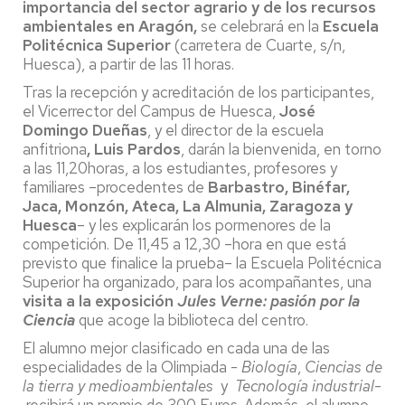
importancia del sector agrario y de los recursos
ambientales en Aragón,
se celebrará en la
Escuela
Politécnica Superior
(carretera de Cuarte, s/n,
Huesca), a partir de las 11 horas.
Tras la recepción y acreditación de los participantes,
el Vicerrector del Campus de Huesca,
José
Domingo Dueñas
, y el director de la escuela
anfitriona
, Luis Pardos
, darán la bienvenida, en torno
a las 11,20horas, a los estudiantes, profesores y
familiares –procedentes de
Barbastro, Binéfar,
Jaca, Monzón, Ateca, La Almunia, Zaragoza y
Huesca
– y les explicarán los pormenores de la
competición. De 11,45 a 12,30 –hora en que está
previsto que finalice la prueba– la Escuela Politécnica
Superior ha organizado, para los acompañantes, una
visita a la exposición
Jules Verne
: pasión por la
Ciencia
que acoge la biblioteca del centro.
El alumno mejor clasificado en cada una de las
especialidades de la Olimpiada -
Biología
,
Ciencias de
la tierra y medioambientales
y
Tecnología industrial
-